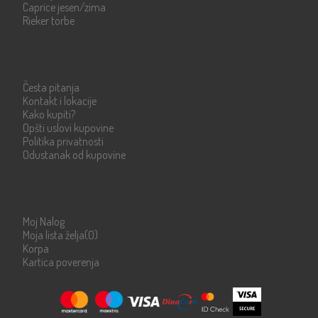
Caprice jesen/zima
Rieker torbe
Info strane
Česta pitanja
Kontakt i lokacije
Kako kupiti?
Opšti uslovi kupovine
Politika privatnosti
Odustanak od kupovine
Moje stranice
Moj Nalog
Moja lista želja
(0)
Korpa
Kartica poverenja