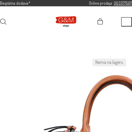
Besplatna dostava*
Online prodaja:
063377597
Nema na lageru