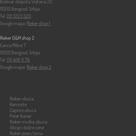
Bulevar despota Stefana 20
11000 Beograd, Srbija
Tel:
011 3223 520
Google mapa:
Rieker shop 1
Rieker G&M shop 2
Carice Milice 7
11000 Beograd, Srbija
Tel:
011 406 11 78
Google mapa:
Rieker shop 2
Katalog
Rieker obuća
Remonte
Caprice obuća
Peter Kaiser
Rieker muška obuća
Akcije i dobre cene
Rieker jesen/zima