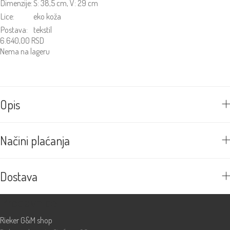
Dimenzije:
Š: 38,5 cm, V: 29 cm
Lice:
eko koža
Postava:
tekstil
6.640,00
RSD
Nema na lageru
Opis
Načini plaćanja
Dostava
Prodavnice
Rieker G&M shop