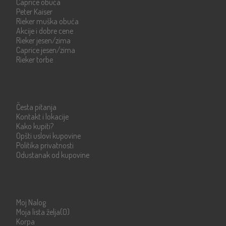
Caprice obuća
Peter Kaiser
Rieker muška obuća
Akcije i dobre cene
Rieker jesen/zima
Caprice jesen/zima
Rieker torbe
Info strane
Česta pitanja
Kontakt i lokacije
Kako kupiti?
Opšti uslovi kupovine
Politika privatnosti
Odustanak od kupovine
Moje stranice
Moj Nalog
Moja lista želja
(0)
Korpa