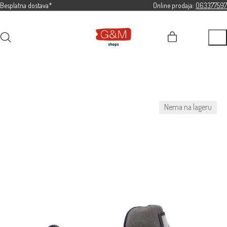
Besplatna dostava*
Online prodaja:
063377597
Nema na lageru