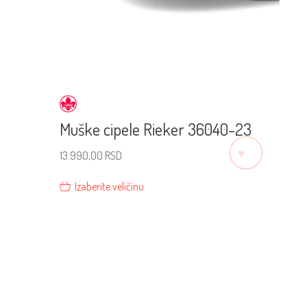
Muške cipele Rieker 36040-23
♡
13.990,00
RSD
Izaberite veličinu