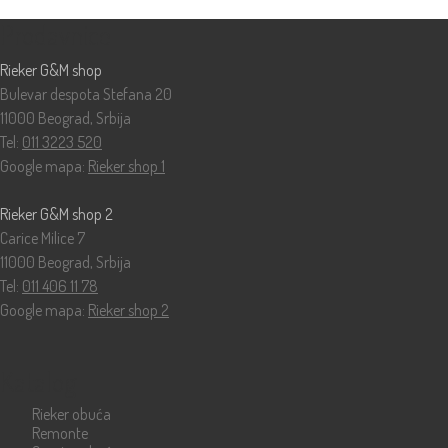
Prodavnice
Rieker G&M shop
Bulevar despota Stefana 20
11000 Beograd, Srbija
Tel:
011 3223 520
Google mapa:
Rieker shop 1
Rieker G&M shop 2
Carice Milice 7
11000 Beograd, Srbija
Tel:
011 406 11 78
Google mapa:
Rieker shop 2
Katalog
Rieker obuća
Remonte