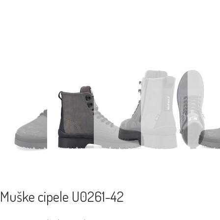
Muške cipele U0261-42