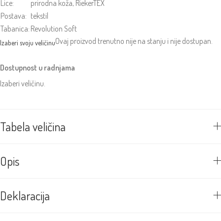
Lice:
prirodna koža, RiekerTEX
Postava:
tekstil
Tabanica:
Revolution Soft
Ovaj proizvod trenutno nije na stanju i nije dostupan.
Dostupnost u radnjama
Izaberi veličinu.
Tabela veličina
Opis
Deklaracija