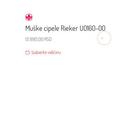
Muške cipele Rieker U0160-00
♡
13.990,00
RSD
Izaberite veličinu