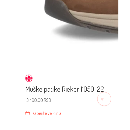
Muške patike Rieker 11050-22
♡
13.490,00
RSD
Izaberite veličinu