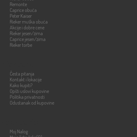
Remonte
Caprice obuća
Peter Kaiser
Rieker muška obuća
Akcije i dobre cene
Rieker jesen/zima
Caprice jesen/zima
Rieker torbe
Info strane
Česta pitanja
Kontakt i lokacije
Kako kupiti?
Opšti uslovi kupovine
Politika privatnosti
Odustanak od kupovine
Moje stranice
Moj Nalog