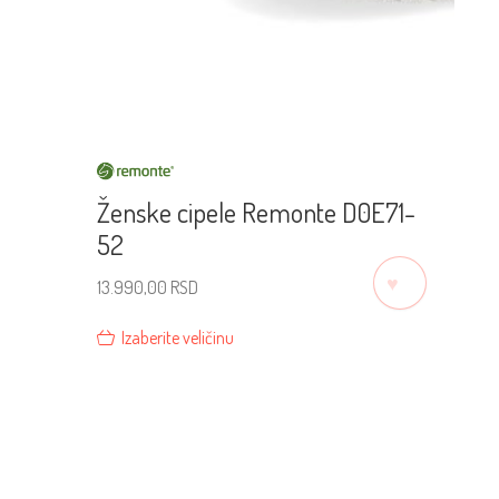
Ženske cipele Remonte D0E71-
52
♡
13.990,00
RSD
Izaberite veličinu