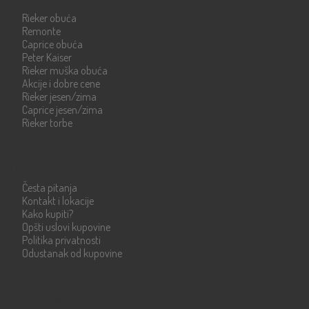
Rieker obuća
Remonte
Caprice obuća
Peter Kaiser
Rieker muška obuća
Akcije i dobre cene
Rieker jesen/zima
Caprice jesen/zima
Rieker torbe
Info strane
Česta pitanja
Kontakt i lokacije
Kako kupiti?
Opšti uslovi kupovine
Politika privatnosti
Odustanak od kupovine
Moje stranice