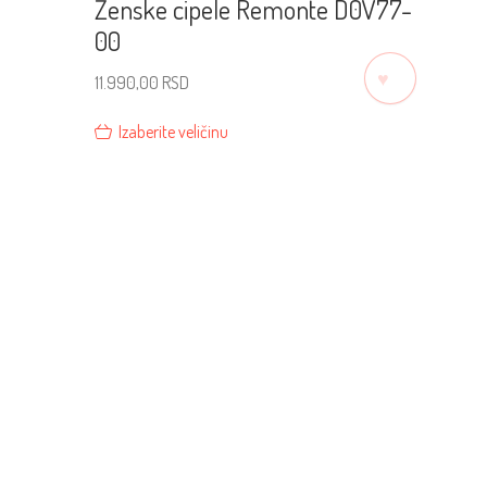
Ženske cipele Remonte D0V77-
00
♡
11.990,00
RSD
Izaberite veličinu