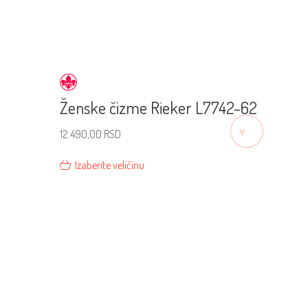
Ženske čizme Rieker L7742-62
♡
12.490,00
RSD
Izaberite veličinu