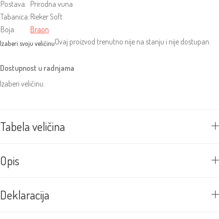
Postava:
Prirodna vuna
Tabanica:
Rieker Soft
Boja:
Braon
Ovaj proizvod trenutno nije na stanju i nije dostupan.
Dostupnost u radnjama
Izaberi veličinu.
Tabela veličina
Opis
Deklaracija