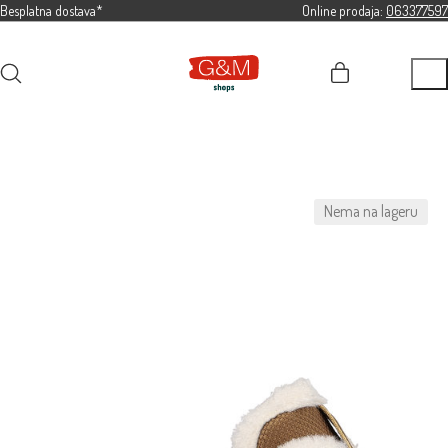
Besplatna dostava*
Online prodaja:
063377597
Nema na lageru