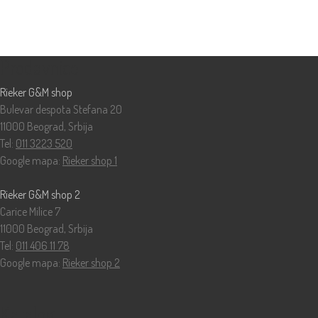
Prodavnice
Rieker G&M shop
Bulevar despota Stefana 20
11000 Beograd, Srbija
Tel:
011 3223 520
Google mapa:
Rieker shop 1
Rieker G&M shop 2
Carice Milice 7
11000 Beograd, Srbija
Tel:
011 406 11 78
Google mapa:
Rieker shop 2
Katalog