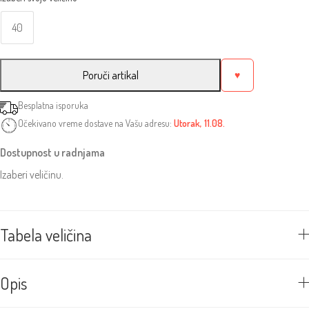
40
Poruči artikal
♥
Besplatna isporuka
Očekivano vreme dostave na Vašu adresu:
Utorak, 11.08.
Dostupnost u radnjama
Izaberi veličinu.
Tabela veličina
Opis