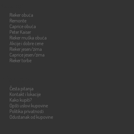
Katalog
Rieker obuća
Remonte
Caprice obuća
Peter Kaiser
Rieker muška obuća
Akcije i dobre cene
Rieker jesen/zima
Caprice jesen/zima
Rieker torbe
Info strane
Česta pitanja
Kontakt i lokacije
Kako kupiti?
Opšti uslovi kupovine
Politika privatnosti
Odustanak od kupovine