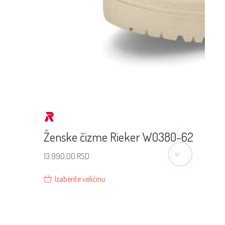
Ženske čizme Rieker W0380-62
♡
13.990,00
RSD
Izaberite veličinu