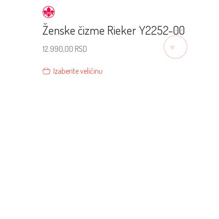
Ženske čizme Rieker Y2252-00
♡
12.990,00
RSD
Izaberite veličinu