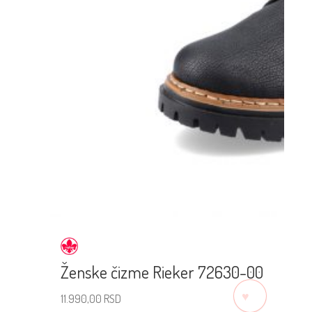
Ženske čizme Rieker 72630-00
♡
11.990,00
RSD