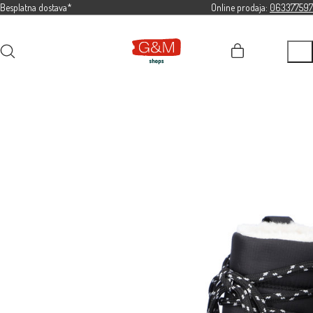
Besplatna dostava*
Online prodaja:
063377597