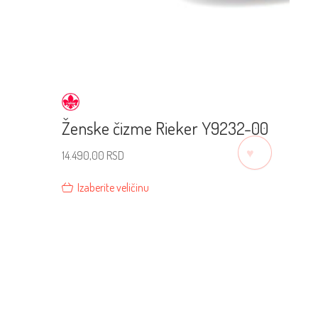
Ženske čizme Rieker Y9232-00
♡
14.490,00
RSD
Izaberite veličinu