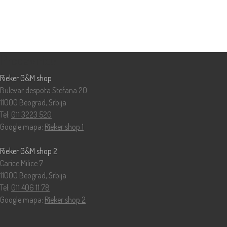
Prodavnice
Rieker G&M shop
Bulevar despota Stefana 20
11000 Beograd, Srbija
Tel:
011 3223 520
Google mapa:
Rieker shop 1
Rieker G&M shop 2
Carice Milice 7
11000 Beograd, Srbija
Tel:
011 406 11 78
Google mapa:
Rieker shop 2