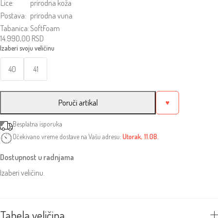
Lice:
prirodna koža
Postava:
prirodna vuna
Tabanica:
SoftFoam
14.990,00
RSD
40
41
Poruči artikal
♥
Besplatna isporuka
Očekivano vreme dostave na Vašu adresu:
Utorak, 11.08.
Dostupnost u radnjama
Izaberi veličinu.
Tabela veličina