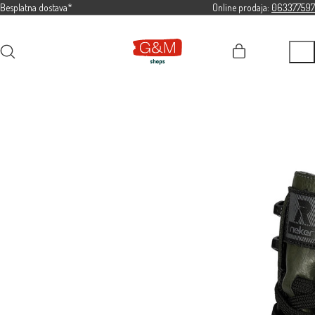
Besplatna dostava*
Online prodaja:
063377597