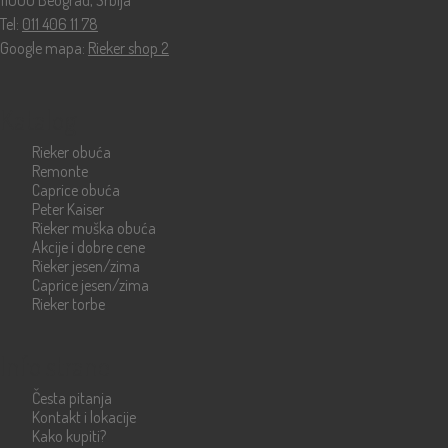
11000 Beograd, Srbija
Tel:
011 406 11 78
Google mapa:
Rieker shop 2
Katalog
Rieker obuća
Remonte
Caprice obuća
Peter Kaiser
Rieker muška obuća
Akcije i dobre cene
Rieker jesen/zima
Caprice jesen/zima
Rieker torbe
Info strane
Česta pitanja
Kontakt i lokacije
Kako kupiti?