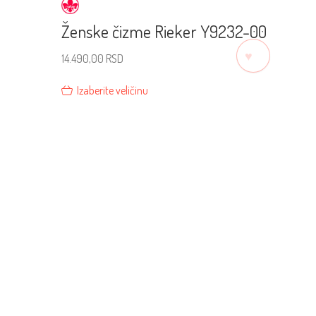
Ženske čizme Rieker Y9232-00
♡
14.490,00
RSD
Izaberite veličinu