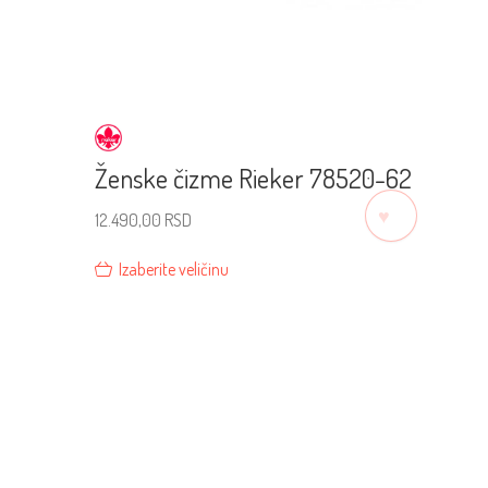
Ženske čizme Rieker 78520-62
♡
12.490,00
RSD
Izaberite veličinu