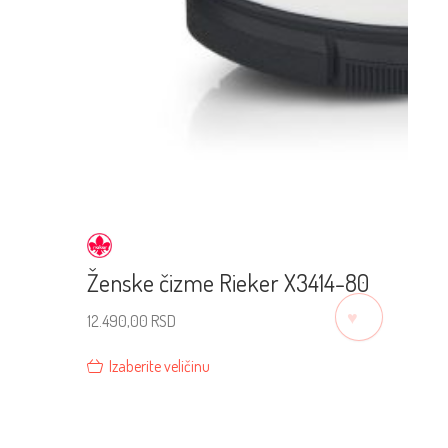
Ženske čizme Rieker X3414-80
♡
12.490,00
RSD
Izaberite veličinu