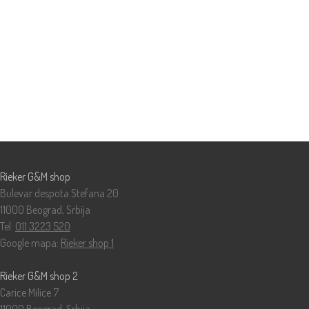
Prodavnice
Rieker G&M shop
Bulevar despota Stefana 20
11000 Beograd, Srbija
Tel:
011 3223 520
Google mapa:
Rieker shop 1
Rieker G&M shop 2
Carice Milice 7