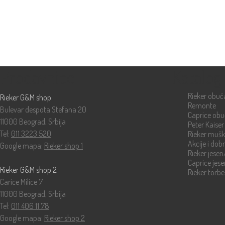
Prodavnice
Katalog
Rieker obuć
Rieker G&M shop
Remonte
Bulevar despota Stefana 20
Caprice ob
11000 Beograd, Srbija
Peter Kaiser
Tel:
011 3223 520
Rieker muš
Akcije i dob
Google mapa:
Rieker shop 1
Rieker jese
Caprice jes
Rieker G&M shop 2
Rieker torbe
Carice Milice 7
11000 Beograd, Srbija
Tel:
011 406 11 78
Google mapa:
Rieker shop 2