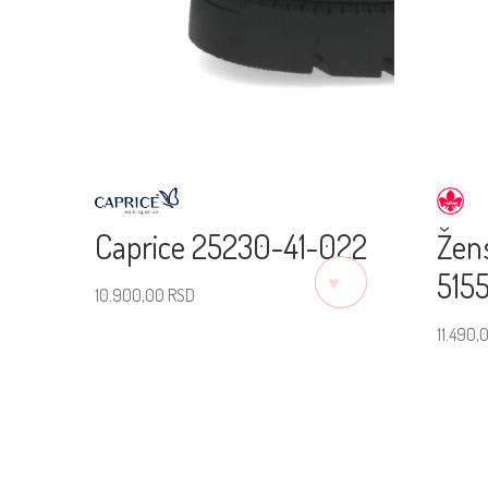
Caprice 25230-41-022
Žens
515
♡
10.900,00
RSD
11.490,
Izaberite veličinu
Izab