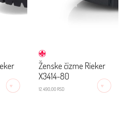
ieker
Ženske čizme Rieker
X3414-80
♡
♡
12.490,00
RSD
Izaberite veličinu