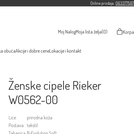
Online prodaja:
063377597
Moj Nalog
Moja lista želja
(0)
Korpa
ka obuća
Akcije i dobre cene
Lokacije i kontakt
Ženske cipele Rieker
W0562-00
Lice:
prirodna koža
Postava:
tekstil
Tabanica:
R-Evolution Soft