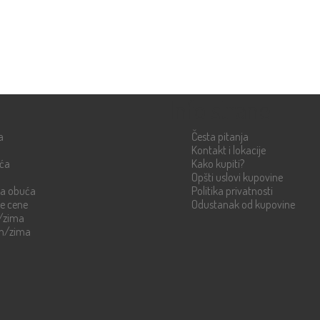
Info strane
a
Česta pitanja
Kontakt i lokacije
uća
Kako kupiti?
Opšti uslovi kupovine
ka obuća
Politika privatnosti
re cene
Odustanak od kupovine
n/zima
en/zima