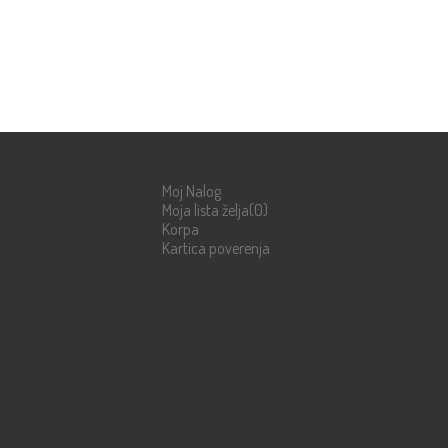
Moje stranice
Moj Nalog
Moja lista želja
(0)
Korpa
Kartica poverenja