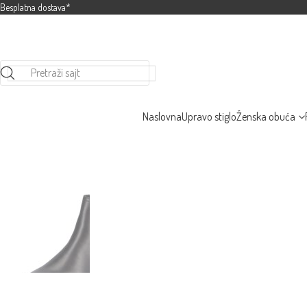
Besplatna dostava*
Pretraži sajt
Naslovna
Upravo stiglo
Ženska obuća