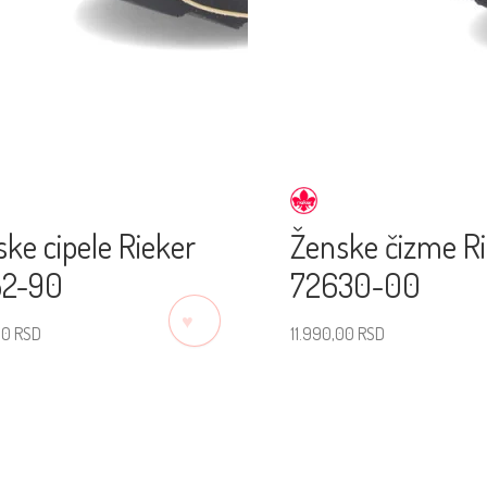
ke cipele Rieker
Ženske čizme R
52-90
72630-00
♡
00
RSD
11.990,00
RSD
erite veličinu
Izaberite veličinu