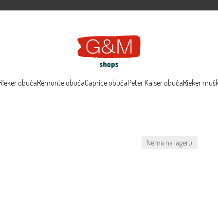
Rieker obuća
Remonte obuća
Caprice obuća
Peter Kaiser obuća
Rieker muš
Nema na lageru