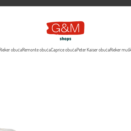
Rieker obuća
Remonte obuća
Caprice obuća
Peter Kaiser obuća
Rieker muš