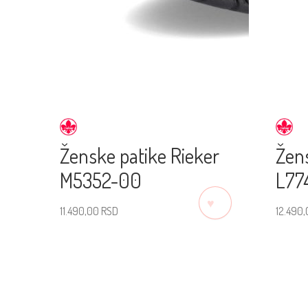
Ženske patike Rieker
Žen
M5352-00
L77
♡
11.490,00
RSD
12.490
Izaberite veličinu
Izab