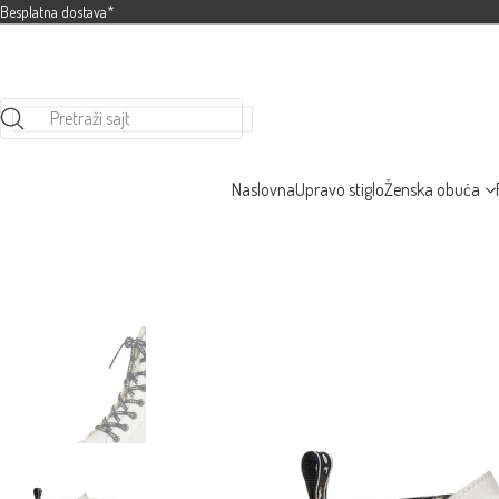
Besplatna dostava*
Pretraži sajt
Naslovna
Upravo stiglo
Ženska obuća