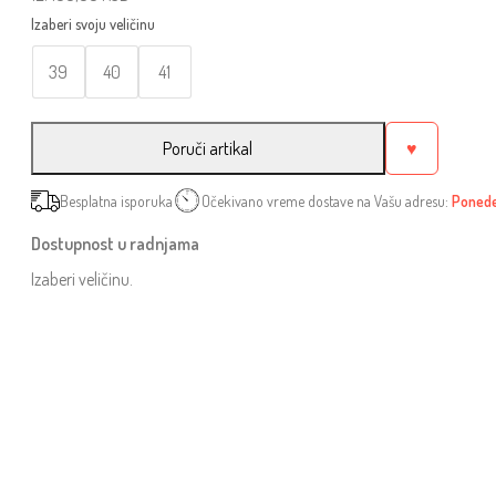
39
40
41
Poruči artikal
♥
Besplatna isporuka
Očekivano vreme dostave na Vašu adresu:
Ponedel
Dostupnost u radnjama
Izaberi veličinu.