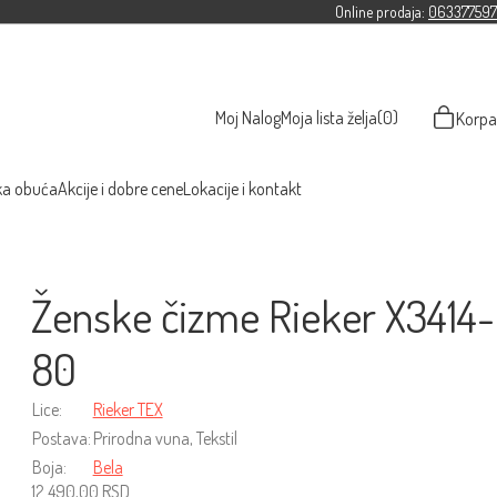
Online prodaja:
063377597
Moj Nalog
Moja lista želja
(0)
Korpa
ka obuća
Akcije i dobre cene
Lokacije i kontakt
Ženske čizme Rieker X3414-
80
Lice:
Rieker TEX
Postava:
Prirodna vuna, Tekstil
Boja:
Bela
12.490,00
RSD