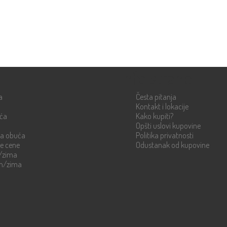
Info strane
a
Česta pitanja
Kontakt i lokacije
uća
Kako kupiti?
Opšti uslovi kupovine
ka obuća
Politika privatnosti
re cene
Odustanak od kupovine
n/zima
en/zima