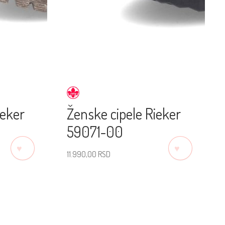
ieker
Ženske cipele Rieker
59071-00
♡
♡
11.990,00
RSD
Izaberite veličinu