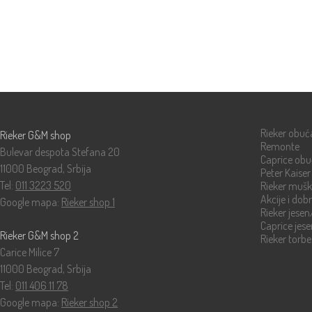
Prodavnice
Katalog
Rieker obuć
Rieker G&M shop
Remonte
Bulevar despota Stefana 20
Caprice ob
11000 Beograd, Srbija
Peter Kaiser
Tel:
011 3223 520
Rieker muš
Akcije i dob
Google mapa:
Rieker shop 1
Rieker jese
Caprice jes
Rieker G&M shop 2
Rieker torbe
Carice Milice 7
11000 Beograd, Srbija
Tel:
011 406 11 78
Google mapa:
Rieker shop 2