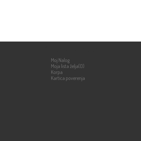
Moje stranice
Moj Nalog
Moja lista želja
(0)
Korpa
Kartica poverenja