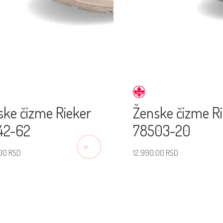
ske čizme Rieker
Ženske čizme R
42-62
78503-20
♡
,00
RSD
12.990,00
RSD
erite veličinu
Izaberite veličinu