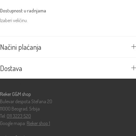
Dostupnost u radnjama
Izaberi veličinu.
Načini plaćanja
Dostava
Prodavnice
Rieker G&M shop
Bulevar despota Stefana 20
11000 Beograd, Srbija
Tel:
011 3223 520
Google mapa:
Rieker shop 1