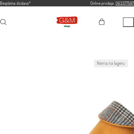
Besplatna dostava*
Online prodaja:
063377597
Nema na lageru