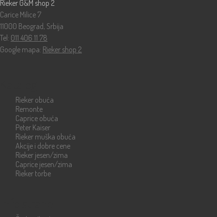
Rieker G&M shop 2
Carice Milice 7
11000 Beograd, Srbija
Tel:
011 406 11 78
Google mapa:
Rieker shop 2
Katalog
Rieker obuća
Remonte
Caprice obuća
Peter Kaiser
Rieker muška obuća
Akcije i dobre cene
Rieker jesen/zima
Caprice jesen/zima
Rieker torbe
Info strane