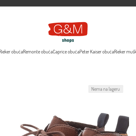
Rieker obuća
Remonte obuća
Caprice obuća
Peter Kaiser obuća
Rieker muš
Nema na lageru