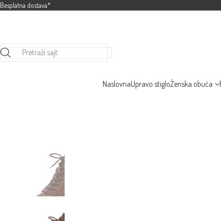
Besplatna dostava*
Pretraži sajt
Naslovna
Upravo stiglo
Ženska obuća