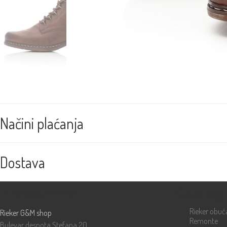
Načini plaćanja
Dostava
Prodavnice
Katalog
Rieker obuć
Rieker G&M shop
Remonte
Bulevar despota Stefana 20