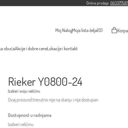
Online prodaja:
063377597
Moj Nalog
Moja lista želja
(0)
Korpa
ka obuća
Akcije i dobre cene
Lokacije i kontakt
Rieker Y0800-24
Ovaj proizvod trenutno nije na stanju i nije dostupan.
Dostupnost u radnjama
Izaberi veličinu.