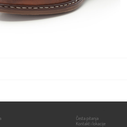
Info strane
a
Česta pitanja
Kontakt i lokacije