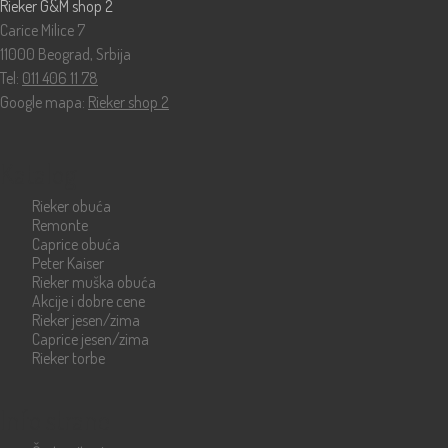
Rieker G&M shop 2
Carice Milice 7
11000 Beograd, Srbija
Tel:
011 406 11 78
Google mapa:
Rieker shop 2
Katalog
Rieker obuća
Remonte
Caprice obuća
Peter Kaiser
Rieker muška obuća
Akcije i dobre cene
Rieker jesen/zima
Caprice jesen/zima
Rieker torbe
Info strane