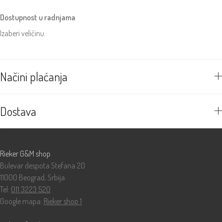
Dostupnost u radnjama
Izaberi veličinu.
Načini plaćanja
Dostava
Prodavnice
Rieker G&M shop
Bulevar despota Stefana 20
11000 Beograd, Srbija
Tel:
011 3223 520
Google mapa:
Rieker shop 1