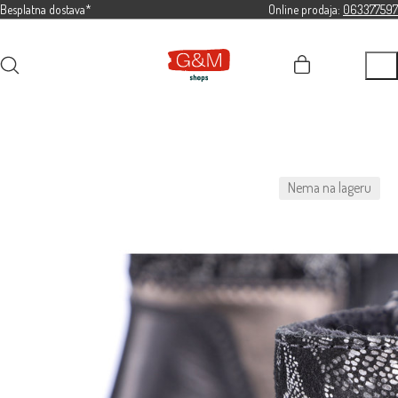
Besplatna dostava*
Online prodaja:
063377597
Nema na lageru