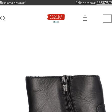
Besplatna dostava*
Online prodaja:
063377597