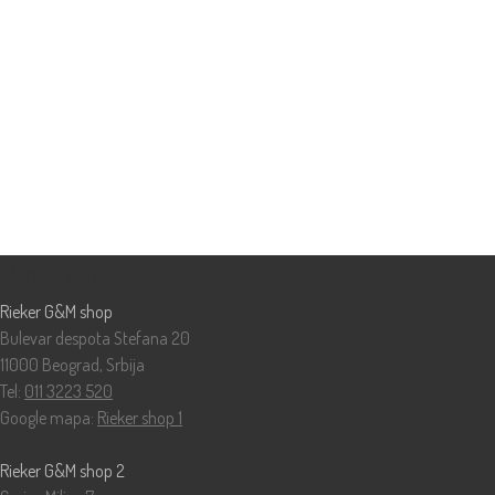
Prodavnice
Rieker G&M shop
Bulevar despota Stefana 20
11000 Beograd, Srbija
Tel:
011 3223 520
Google mapa:
Rieker shop 1
Rieker G&M shop 2