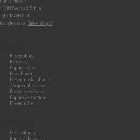
Carice Milice 7
11000 Beograd, Srbija
Tel:
011 406 11 78
Google mapa:
Rieker shop 2
Katalog
Rieker obuća
Remonte
Caprice obuća
Peter Kaiser
Rieker muška obuća
Akcije i dobre cene
Rieker jesen/zima
Caprice jesen/zima
Rieker torbe
Info strane
Česta pitanja
Kontakt i lokacije