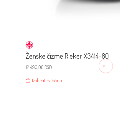
Ženske čizme Rieker X3414-80
♡
12.490,00
RSD
Izaberite veličinu