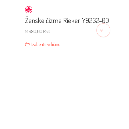
Ženske čizme Rieker Y9232-00
♡
14.490,00
RSD
Izaberite veličinu