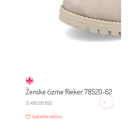
Ženske čizme Rieker 78520-62
♡
12.490,00
RSD
Izaberite veličinu