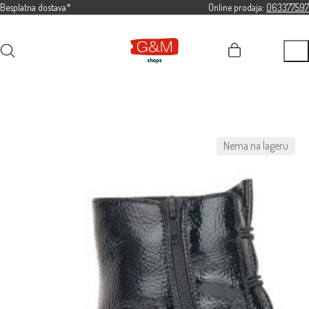
Besplatna dostava*
Online prodaja:
063377597
Nema na lageru