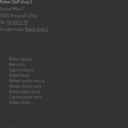
Rieker G&M shop 2
Carice Milice 7
11000 Beograd, Srbija
Tel:
011 406 11 78
Google mapa:
Rieker shop 2
Katalog
Rieker obuća
Remonte
Caprice obuća
Peter Kaiser
Rieker muška obuća
Akcije i dobre cene
Rieker jesen/zima
Caprice jesen/zima
Rieker torbe
Info strane