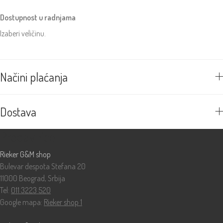
Dostupnost u radnjama
Izaberi veličinu.
Načini plaćanja
Dostava
Prodavnice
Rieker G&M shop
Bulevar despota Stefana 20
11000 Beograd, Srbija
Tel:
011 3223 520
Google mapa:
Rieker shop 1