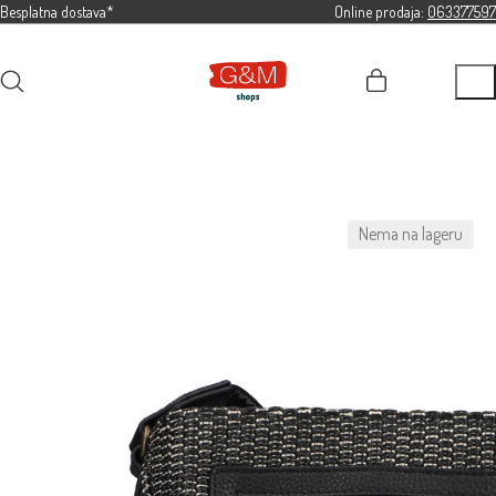
Besplatna dostava*
Online prodaja:
063377597
Nema na lageru