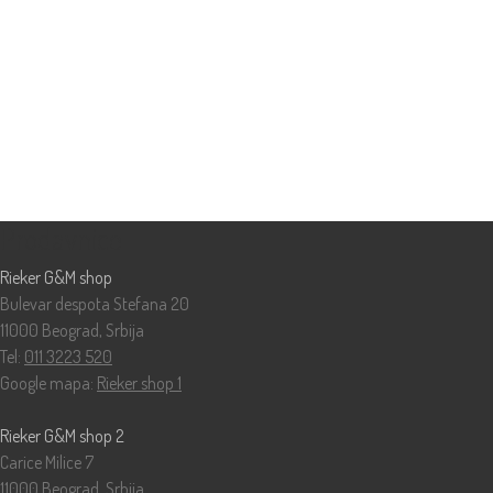
Prodavnice
Rieker G&M shop
Bulevar despota Stefana 20
11000 Beograd, Srbija
Tel:
011 3223 520
Google mapa:
Rieker shop 1
Rieker G&M shop 2
Carice Milice 7
11000 Beograd, Srbija