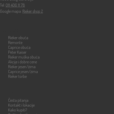
Tel:
011 406 11 78
Google mapa:
Rieker shop 2
Katalog
Rieker obuća
Remonte
Caprice obuća
Peter Kaiser
Rieker muška obuća
Akcije i dobre cene
Rieker jesen/zima
Caprice jesen/zima
Rieker torbe
Info strane
Česta pitanja
Kontakt i lokacije
Kako kupiti?