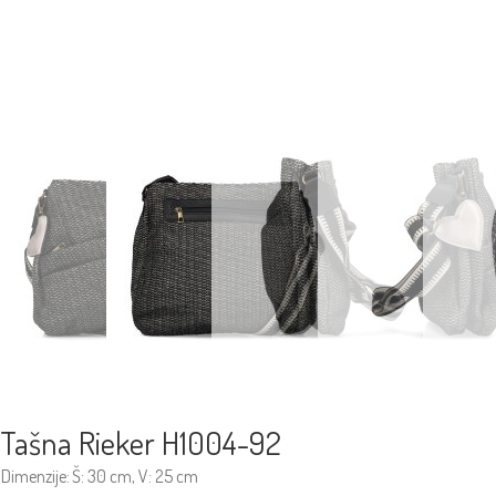
Tašna Rieker H1004-92
Dimenzije:
Š: 30 cm, V: 25 cm