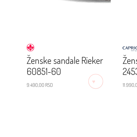
Ženske sandale Rieker
Žens
60851-60
245
♡
9.490,00
RSD
11.990
Izaberite veličinu
Izab