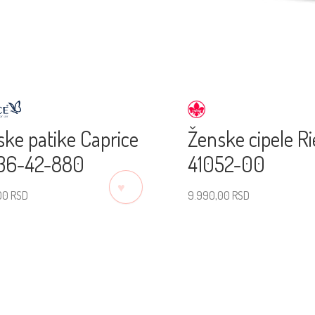
ke patike Caprice
Ženske cipele R
36-42-880
41052-00
♡
,00
RSD
9.990,00
RSD
erite veličinu
Izaberite veličinu