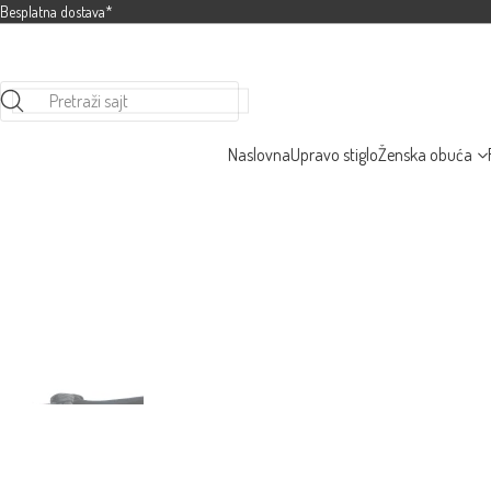
Besplatna dostava*
Pretraži sajt
Naslovna
Upravo stiglo
Ženska obuća