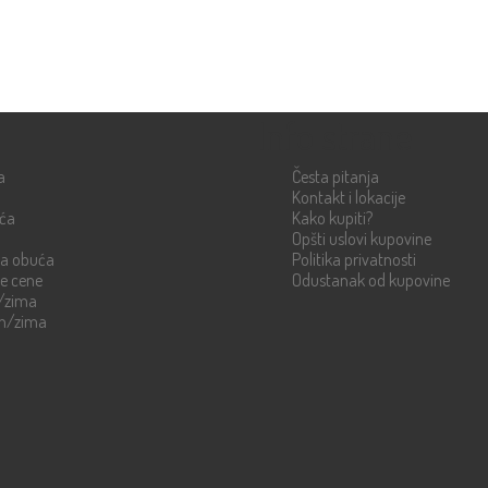
Info strane
a
Česta pitanja
Kontakt i lokacije
uća
Kako kupiti?
Opšti uslovi kupovine
ka obuća
Politika privatnosti
re cene
Odustanak od kupovine
n/zima
en/zima