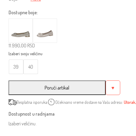
Dostupne boje:
11.990,00
RSD
39
40
Poruči artikal
♥
Besplatna isporuka
Očekivano vreme dostave na Vašu adresu:
Utorak,
Dostupnost u radnjama
Izaberi veličinu.