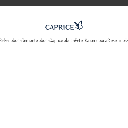
Rieker obuća
Remonte obuća
Caprice obuća
Peter Kaiser obuća
Rieker muš