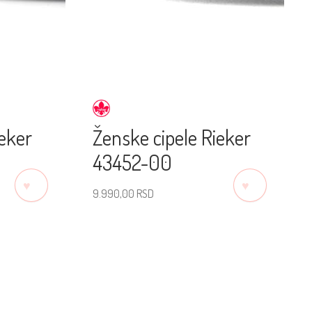
ieker
Ženske cipele Rieker
43452-00
♡
♡
9.990,00
RSD
Izaberite veličinu