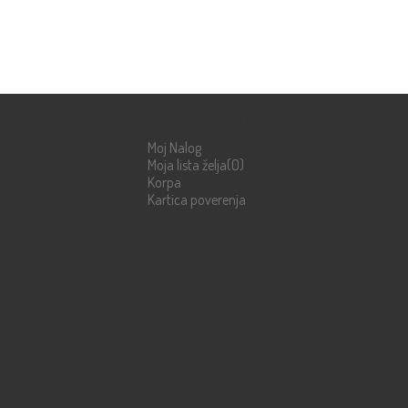
Moje stranice
Moj Nalog
Moja lista želja
(0)
Korpa
Kartica poverenja