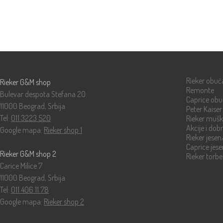
Prodavnice
Katalog
Rieker obuć
Rieker G&M shop
Remonte
Bulevar despota Stefana 20
Caprice ob
11000 Beograd, Srbija
Peter Kaiser
Tel:
011 3223 520
Rieker muš
Akcije i dob
Google mapa:
Rieker shop 1
Rieker jese
Caprice jes
Rieker G&M shop 2
Rieker torbe
Carice Milice 7
11000 Beograd, Srbija
Tel:
011 406 11 78
Google mapa:
Rieker shop 2