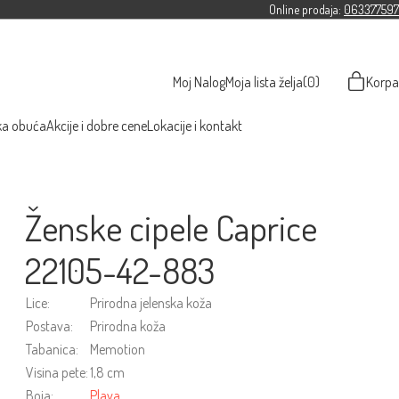
Online prodaja:
063377597
Moj Nalog
Moja lista želja
(0)
Korpa
ka obuća
Akcije i dobre cene
Lokacije i kontakt
Ženske cipele Caprice
22105-42-883
Lice:
Prirodna jelenska koža
Postava:
Prirodna koža
Tabanica:
Memotion
Visina pete:
1,8 cm
Boja:
Plava