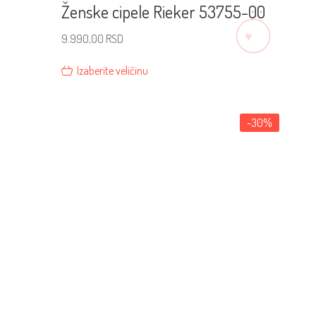
Ženske cipele Rieker 53755-00
♡
9.990,00
RSD
Izaberite veličinu
-30%