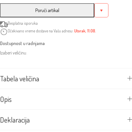
Poruči artikal
♥
Besplatna isporuka
Očekivano vreme dostave na Vašu adresu:
Utorak, 11.08.
Dostupnost u radnjama
Izaberi veličinu.
Tabela veličina
Opis
Deklaracija