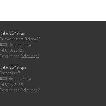
Prodavnice
Rieker G&M shop
Bulevar despota Stefana 20
11000 Beograd, Srbija
Tel:
011 3223 520
Google mapa:
Rieker shop 1
Rieker G&M shop 2
Carice Milice 7
11000 Beograd, Srbija
Tel:
011 406 11 78
Google mapa:
Rieker shop 2