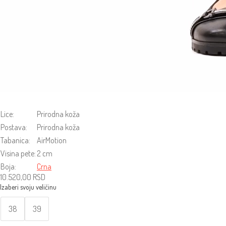
Lice:
Prirodna koža
Postava:
Prirodna koža
Tabanica:
AirMotion
Visina pete:
2 cm
Boja:
Crna
10.520,00
RSD
38
39