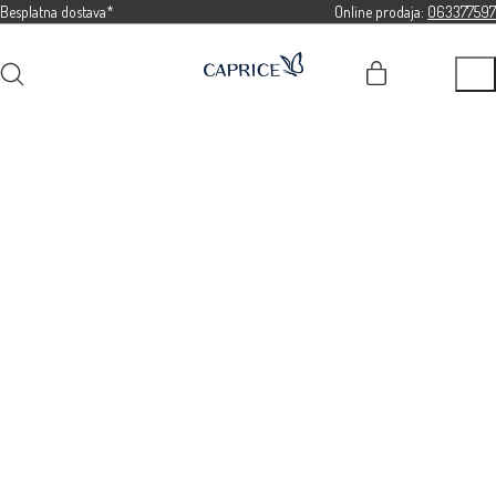
Besplatna dostava*
Online prodaja:
063377597