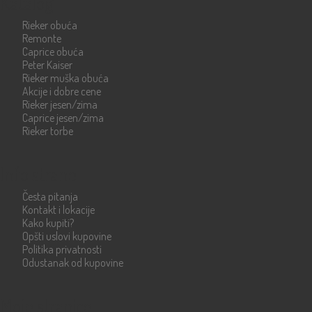
Katalog
Rieker obuća
Remonte
Caprice obuća
Peter Kaiser
Rieker muška obuća
Akcije i dobre cene
Rieker jesen/zima
Caprice jesen/zima
Rieker torbe
Info strane
Česta pitanja
Kontakt i lokacije
Kako kupiti?
Opšti uslovi kupovine
Politika privatnosti
Odustanak od kupovine
Moje stranice