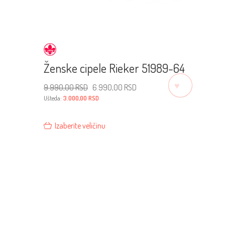
Ženske cipele Rieker 51989-64
♡
Originalna
Trenutna
9.990,00
RSD
6.990,00
RSD
cena
cena
je
je:
Ušteda:
3.000,00
RSD
bila:
6.990,00 RSD.
9.990,00 RSD.
Izaberite veličinu