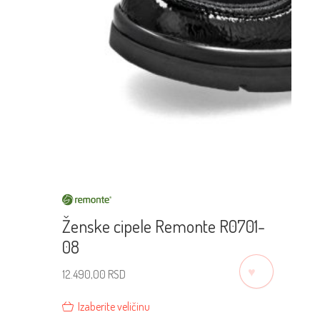
Ženske cipele Remonte R0701-
08
♡
12.490,00
RSD
Izaberite veličinu