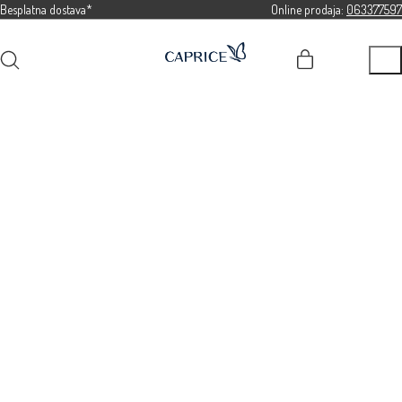
Besplatna dostava*
Online prodaja:
063377597