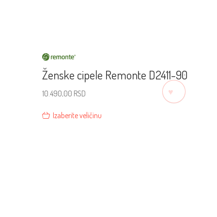
Ženske cipele Remonte D2411-90
♡
10.490,00
RSD
Izaberite veličinu