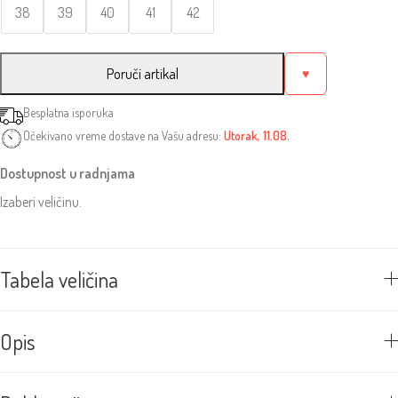
38
39
40
41
42
Poruči artikal
♥
Besplatna isporuka
Očekivano vreme dostave na Vašu adresu:
Utorak, 11.08.
Dostupnost u radnjama
Izaberi veličinu.
Tabela veličina
Opis