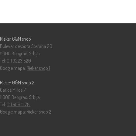
Prodavnice
Rieker G&M shop
Bulevar despota Stefana 20
11000 Beograd, Srbija
Tel:
011 3223 520
Google mapa:
Rieker shop 1
Rieker G&M shop 2
Carice Milice 7
11000 Beograd, Srbija
Tel:
011 406 11 78
Google mapa:
Rieker shop 2
Katalog