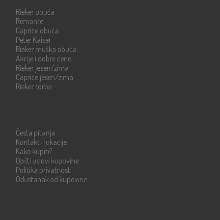
Rieker obuća
Remonte
Caprice obuća
Peter Kaiser
Rieker muška obuća
Akcije i dobre cene
Rieker jesen/zima
Caprice jesen/zima
Rieker torbe
Info strane
Česta pitanja
Kontakt i lokacije
Kako kupiti?
Opšti uslovi kupovine
Politika privatnosti
Odustanak od kupovine
Moje stranice