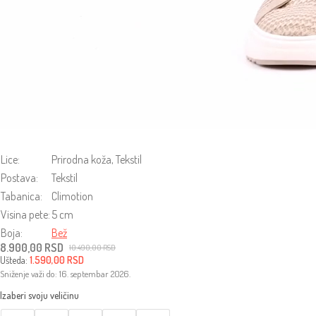
Lice:
Prirodna koža, Tekstil
Postava:
Tekstil
Tabanica:
Climotion
Visina pete:
5 cm
Boja:
Bež
8.900,00
RSD
10.490,00
RSD
Originalna
Trenutna
Ušteda:
1.590,00
RSD
cena
cena
Sniženje važi do: 16. septembar 2026.
je
je:
bila:
8.900,00 RSD.
10.490,00 RSD.