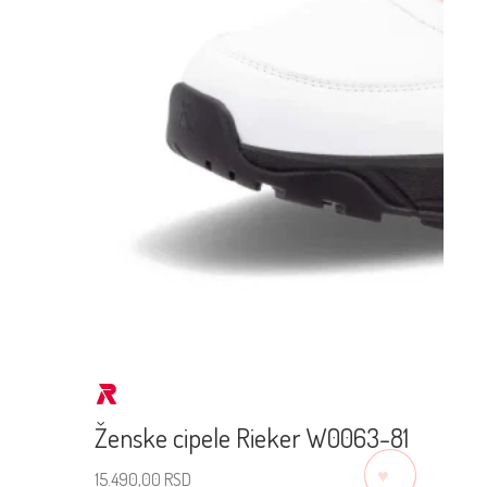
Ženske cipele Rieker W0063-81
♡
15.490,00
RSD