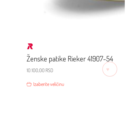
Ženske patike Rieker 41907-54
♡
10.100,00
RSD
Izaberite veličinu