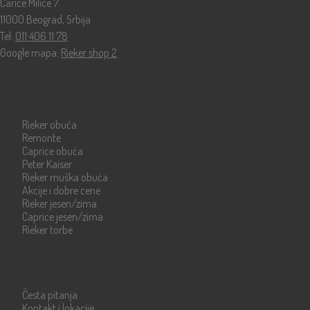
Carice Milice 7
11000 Beograd, Srbija
Tel:
011 406 11 78
Google mapa:
Rieker shop 2
Katalog
Rieker obuća
Remonte
Caprice obuća
Peter Kaiser
Rieker muška obuća
Akcije i dobre cene
Rieker jesen/zima
Caprice jesen/zima
Rieker torbe
Info strane
Česta pitanja
Kontakt i lokacije