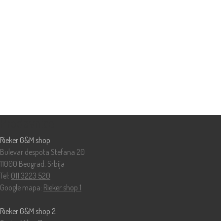
Prodavnice
Rieker G&M shop
Bulevar despota Stefana 20
11000 Beograd, Srbija
Tel:
011 3223 520
Google mapa:
Rieker shop 1
Rieker G&M shop 2