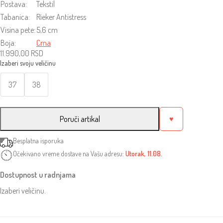
Postava:
Tekstil
Tabanica:
Rieker Antistress
Visina pete:
5,6 cm
Boja:
Crna
11.990,00
RSD
37
38
Poruči artikal
♥
Besplatna isporuka
Očekivano vreme dostave na Vašu adresu:
Utorak, 11.08.
Dostupnost u radnjama
Izaberi veličinu.