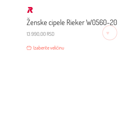
Ženske cipele Rieker W0560-20
♡
13.990,00
RSD
Izaberite veličinu