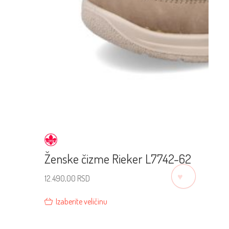
Ženske čizme Rieker L7742-62
♡
12.490,00
RSD
Izaberite veličinu