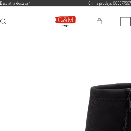
Besplatna dostava*
Online prodaja:
063377597