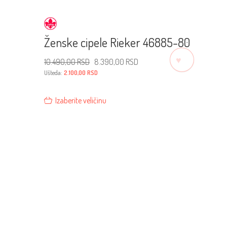
Ženske cipele Rieker 46885-80
♡
Originalna
Trenutna
10.490,00
RSD
8.390,00
RSD
cena
cena
je
je:
Ušteda:
2.100,00
RSD
bila:
8.390,00 RSD.
10.490,00 RSD.
Izaberite veličinu