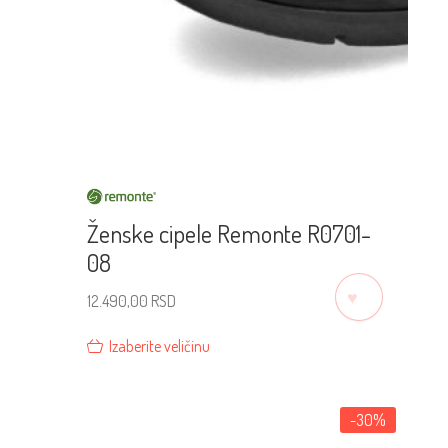
Ženske cipele Remonte R0701-
08
♡
12.490,00
RSD
Izaberite veličinu
-30%