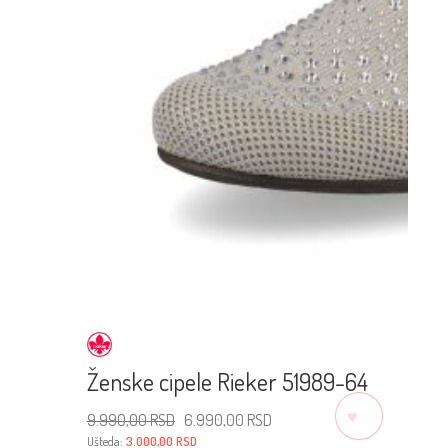
Ženske cipele Rieker 51989-64
♡
Originalna
Trenutna
9.990,00
RSD
6.990,00
RSD
cena
cena
je
je:
Ušteda:
3.000,00
RSD
bila:
6.990,00 RSD.