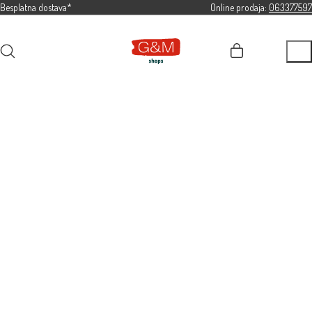
Besplatna dostava*
Online prodaja:
063377597