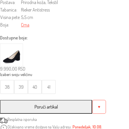
Postava:
Prirodna koža, Tekstil
Tabanica:
Rieker Antistress
Visina pete:
5,5 cm
Boja:
Crna
Dostupne boje:
9.990,00
RSD
38
39
40
41
Poruči artikal
♥
Besplatna isporuka
Očekivano vreme dostave na Vašu adresu:
Ponedeljak, 10.08.