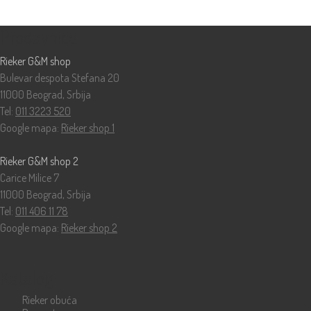
Prodavnice
Rieker G&M shop
Bulevar despota Stefana 20
11000 Beograd, Srbija
Tel:
011 3223 520
Google mapa:
Rieker shop 1
Rieker G&M shop 2
Carice Milice 7
11000 Beograd, Srbija
Tel:
011 406 11 78
Google mapa:
Rieker shop 2
Katalog
Rieker obuća