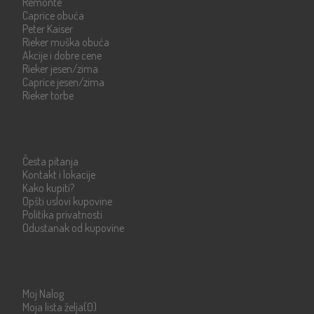
Remonte
Caprice obuća
Peter Kaiser
Rieker muška obuća
Akcije i dobre cene
Rieker jesen/zima
Caprice jesen/zima
Rieker torbe
Info strane
Česta pitanja
Kontakt i lokacije
Kako kupiti?
Opšti uslovi kupovine
Politika privatnosti
Odustanak od kupovine
Moje stranice
Moj Nalog
Moja lista želja
(0)