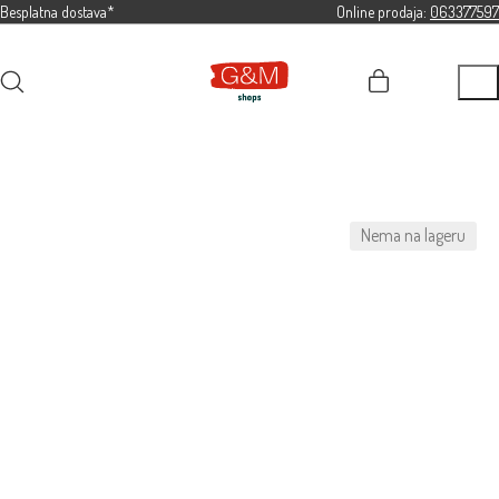
Besplatna dostava*
Online prodaja:
063377597
Nema na lageru