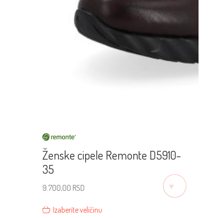
Ženske cipele Remonte D5910-
35
♡
9.700,00
RSD
Izaberite veličinu