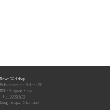
Prodavnice
Rieker G&M shop
Bulevar despota Stefana 20
11000 Beograd, Srbija
Tel:
011 3223 520
Google mapa:
Rieker shop 1