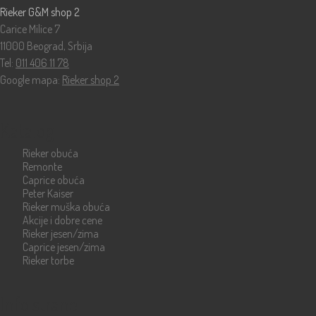
Rieker G&M shop 2
Carice Milice 7
11000 Beograd, Srbija
Tel:
011 406 11 78
Google mapa:
Rieker shop 2
Katalog
Rieker obuća
Remonte
Caprice obuća
Peter Kaiser
Rieker muška obuća
Akcije i dobre cene
Rieker jesen/zima
Caprice jesen/zima
Rieker torbe
Info strane