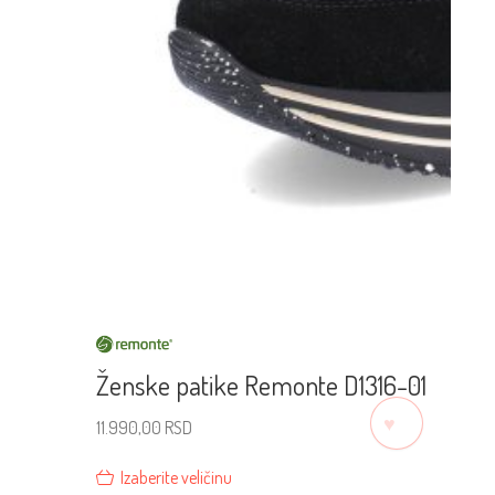
Ženske patike Remonte D1316-01
♡
11.990,00
RSD
Izaberite veličinu