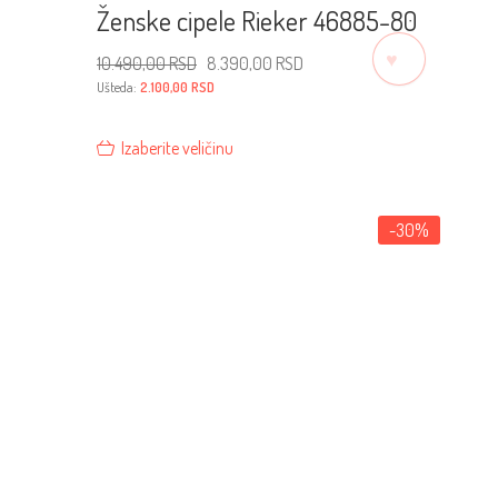
Ženske cipele Rieker 46885-80
♡
Originalna
Trenutna
10.490,00
RSD
8.390,00
RSD
cena
cena
je
je:
Ušteda:
2.100,00
RSD
bila:
8.390,00 RSD.
10.490,00 RSD.
Izaberite veličinu
-30%