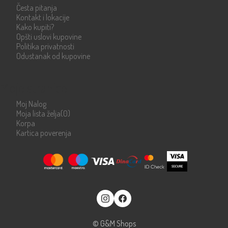
Česta pitanja
Kontakt i lokacije
Kako kupiti?
Opšti uslovi kupovine
Politika privatnosti
Odustanak od kupovine
Moje stranice
Moj Nalog
Moja lista želja
(0)
Korpa
Kartica poverenja
© G&M Shops