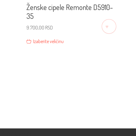
Ženske cipele Remonte D5910-
35
♡
9.700,00
RSD
Izaberite veličinu
Prodavnice