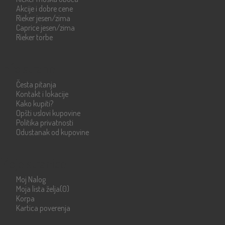
Akcije i dobre cene
Rieker jesen/zima
Caprice jesen/zima
Rieker torbe
Info strane
Česta pitanja
Kontakt i lokacije
Kako kupiti?
Opšti uslovi kupovine
Politika privatnosti
Odustanak od kupovine
Moje stranice
Moj Nalog
Moja lista želja
(0)
Korpa
Kartica poverenja