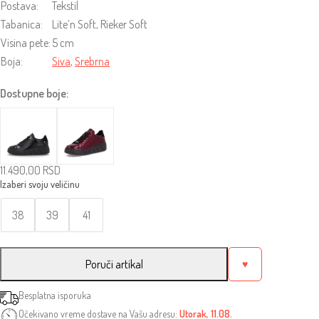
Postava:
Tekstil
Tabanica:
Lite’n Soft, Rieker Soft
Visina pete:
5 cm
Boja:
Siva
,
Srebrna
Dostupne boje:
11.490,00
RSD
38
39
41
Poruči artikal
♥
Besplatna isporuka
Očekivano vreme dostave na Vašu adresu:
Utorak, 11.08.