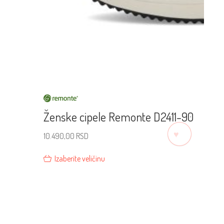
Ženske cipele Remonte D2411-90
♡
10.490,00
RSD
Izaberite veličinu