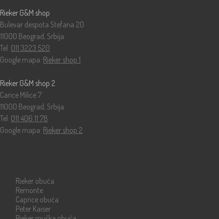
Rieker G&M shop
Bulevar despota Stefana 20
11000 Beograd, Srbija
Tel:
011 3223 520
Google mapa:
Rieker shop 1
Rieker G&M shop 2
Carice Milice 7
11000 Beograd, Srbija
Tel:
011 406 11 78
Google mapa:
Rieker shop 2
Katalog
Rieker obuća
Remonte
Caprice obuća
Peter Kaiser
Rieker muška obuća