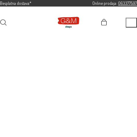
Besplatna dostava*
Online prodaja:
063377597