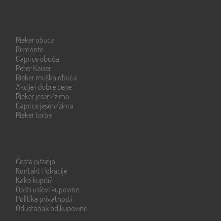
Katalog
Rieker obuća
Remonte
Caprice obuća
Peter Kaiser
Rieker muška obuća
Akcije i dobre cene
Rieker jesen/zima
Caprice jesen/zima
Rieker torbe
Info strane
Česta pitanja
Kontakt i lokacije
Kako kupiti?
Opšti uslovi kupovine
Politika privatnosti
Odustanak od kupovine