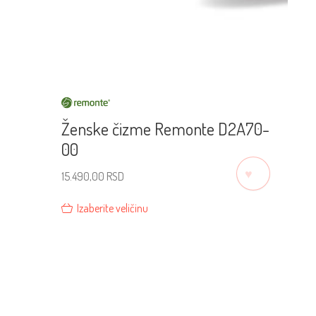
Ženske čizme Remonte D2A70-
00
♡
15.490,00
RSD
Izaberite veličinu