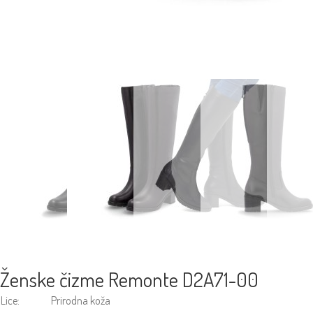
Ženske čizme Remonte D2A71-00
Lice:
Prirodna koža