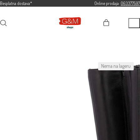
Besplatna dostava*
Online prodaja:
063377597
Nema na lageru