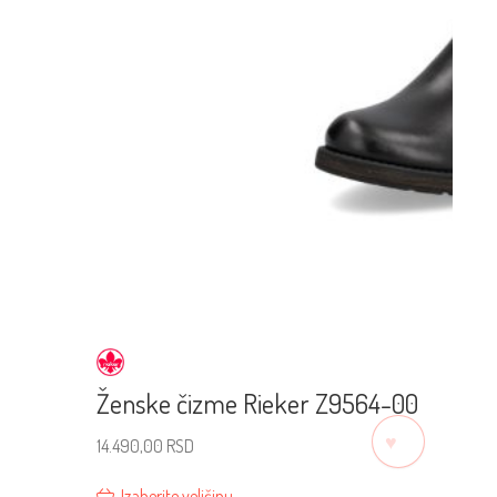
Ženske čizme Rieker Z9564-00
♡
14.490,00
RSD
Izaberite veličinu