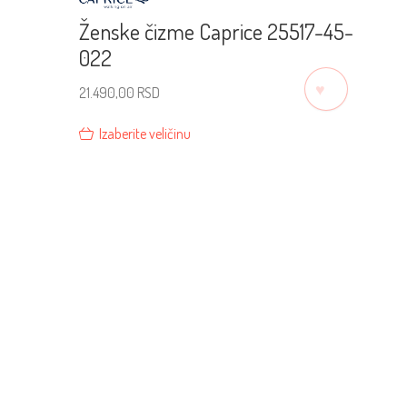
Ženske čizme Caprice 25517-45-
022
♡
21.490,00
RSD
Izaberite veličinu