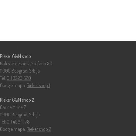
Prodavnice
Rieker G&M shop
Bulevar despota Stefana 20
11000 Beograd, Srbija
Tel:
011 3223 520
Google mapa:
Rieker shop 1
Rieker G&M shop 2
Carice Milice 7
11000 Beograd, Srbija
Tel:
011 406 11 78
Google mapa:
Rieker shop 2