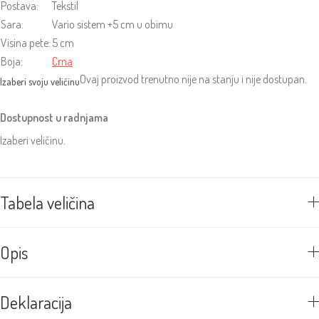
Postava:
Tekstil
Sara:
Vario sistem +5 cm u obimu
Visina pete:
5 cm
Boja:
Crna
Ovaj proizvod trenutno nije na stanju i nije dostupan.
Dostupnost u radnjama
Izaberi veličinu.
Tabela veličina
Opis
Deklaracija