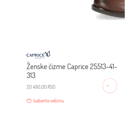
Ženske čizme Caprice 25513-41-
313
♡
20.490,00
RSD
Izaberite veličinu