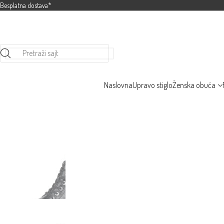
Besplatna dostava*
Pretraži sajt
Naslovna
Upravo stiglo
Ženska obuća