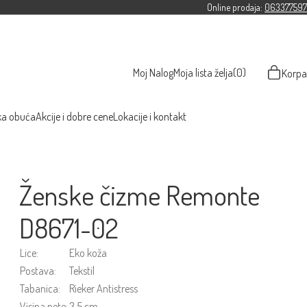
Online prodaja:
063377597
Moj Nalog
Moja lista želja
(0)
Korpa
ka obuća
Akcije i dobre cene
Lokacije i kontakt
Ženske čizme Remonte
D8671-02
Lice:
Eko koža
Postava:
Tekstil
Tabanica:
Rieker Antistress
Visina pete:
3,5 cm