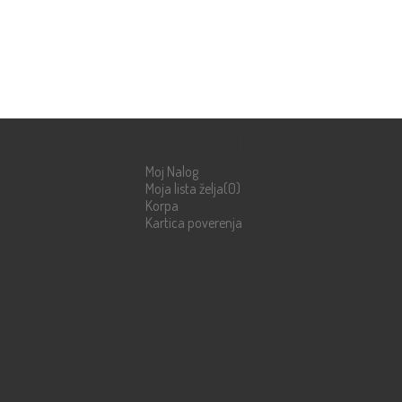
Moje stranice
Moj Nalog
Moja lista želja
(0)
Korpa
Kartica poverenja