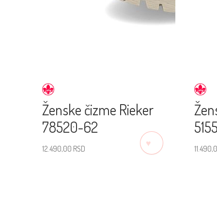
Ženske čizme Rieker
Žens
78520-62
515
♡
12.490,00
RSD
11.490,
Izaberite veličinu
Izab