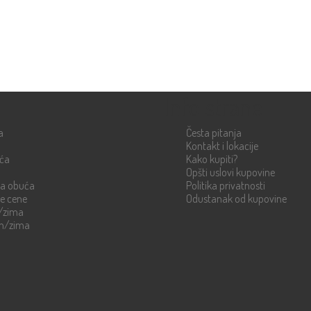
Info strane
a
Česta pitanja
Kontakt i lokacije
uća
Kako kupiti?
Opšti uslovi kupovine
ka obuća
Politika privatnosti
re cene
Odustanak od kupovine
n/zima
en/zima