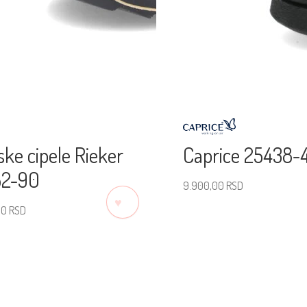
ke cipele Rieker
Caprice 25438-
52-90
9.900,00
RSD
♡
00
RSD
Izaberite veličinu
erite veličinu