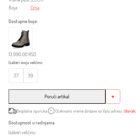
Boja:
Crna
Dostupne boje:
13.990,00
RSD
37
39
Poruči artikal
♥
Besplatna isporuka
Očekivano vreme dostave na Vašu adresu:
Utorak,
Dostupnost u radnjama
Izaberi veličinu.