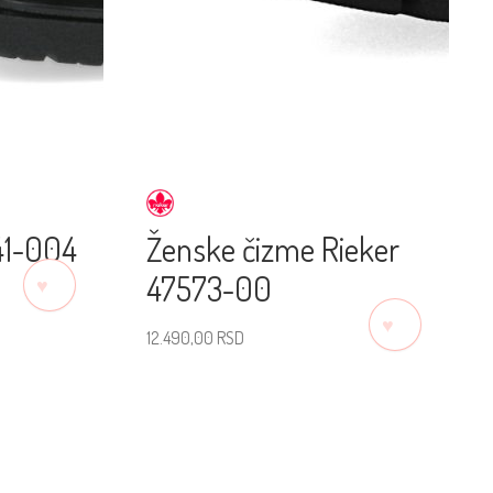
41-004
Ženske čizme Rieker
47573-00
♡
♡
12.490,00
RSD
Izaberite veličinu