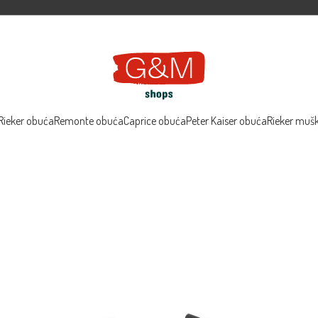
Rieker obuća
Remonte obuća
Caprice obuća
Peter Kaiser obuća
Rieker muš