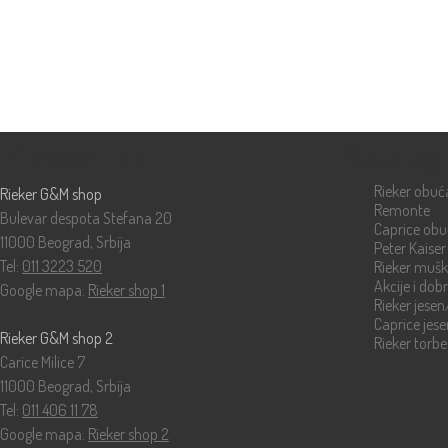
Prodavnice
Katalog
Rieker obuć
Rieker G&M shop
Remonte
Bulevar despota Stefana 20
Caprice ob
11000 Beograd, Srbija
Peter Kaiser
Tel:
011 3223 520
Rieker muš
Akcije i dob
Google mapa:
Rieker shop 1
Rieker jese
Caprice jes
Rieker G&M shop 2
Rieker torbe
Carice Milice 7
11000 Beograd, Srbija
Tel:
011 406 11 78
Google mapa:
Rieker shop 2