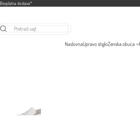
Besplatna dostava*
Pretraži sajt
Naslovna
Upravo stiglo
Ženska obuća