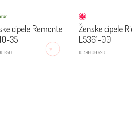
ske cipele Remonte
Ženske cipele R
10-35
L5361-00
♡
00
RSD
10.490,00
RSD
erite veličinu
Izaberite veličinu