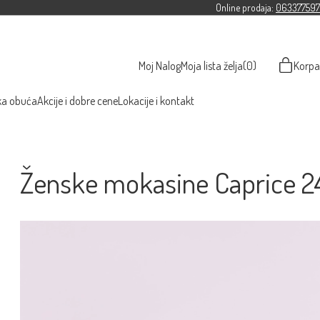
Online prodaja:
063377597
Moj Nalog
Moja lista želja
(0)
Korpa
ka obuća
Akcije i dobre cene
Lokacije i kontakt
Ženske mokasine Caprice 2