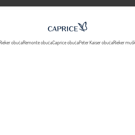
Rieker obuća
Remonte obuća
Caprice obuća
Peter Kaiser obuća
Rieker muš