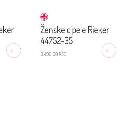
ieker
Ženske cipele Rieker
44752-35
♡
♡
9.490,00
RSD
Izaberite veličinu