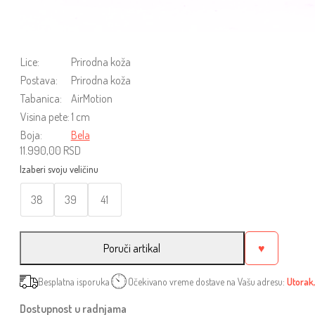
Lice:
Prirodna koža
Postava:
Prirodna koža
Tabanica:
AirMotion
Visina pete:
1 cm
Boja:
Bela
11.990,00
RSD
38
39
41
Poruči artikal
♥
Besplatna isporuka
Očekivano vreme dostave na Vašu adresu:
Utorak,
Dostupnost u radnjama