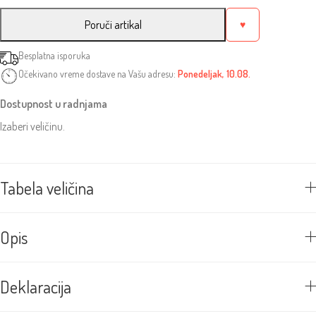
Poruči artikal
♥
Besplatna isporuka
Očekivano vreme dostave na Vašu adresu:
Ponedeljak, 10.08.
Dostupnost u radnjama
Izaberi veličinu.
Tabela veličina
Opis
Deklaracija