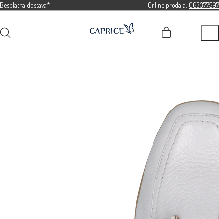
Besplatna dostava*
Online prodaja:
063377597