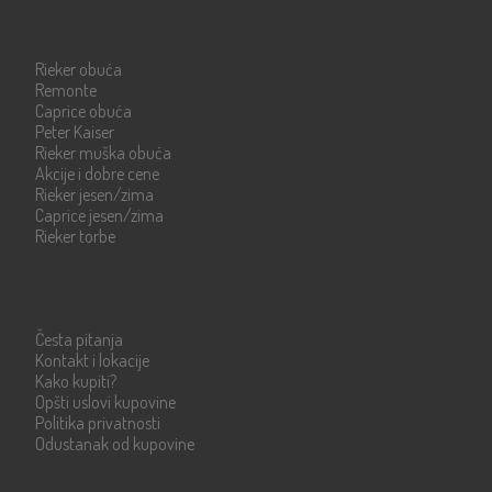
Katalog
Rieker obuća
Remonte
Caprice obuća
Peter Kaiser
Rieker muška obuća
Akcije i dobre cene
Rieker jesen/zima
Caprice jesen/zima
Rieker torbe
Info strane
Česta pitanja
Kontakt i lokacije
Kako kupiti?
Opšti uslovi kupovine
Politika privatnosti
Odustanak od kupovine