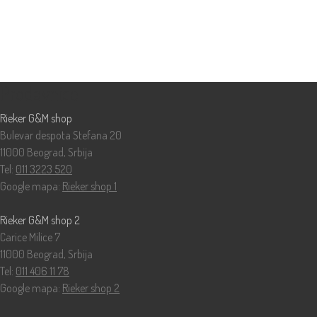
Prodavnice
Rieker G&M shop
Bulevar despota Stefana 20
11000 Beograd, Srbija
Tel:
011 3223 520
Google mapa:
Rieker shop 1
Rieker G&M shop 2
Carice Milice 7
11000 Beograd, Srbija
Tel:
011 406 11 78
Google mapa:
Rieker shop 2