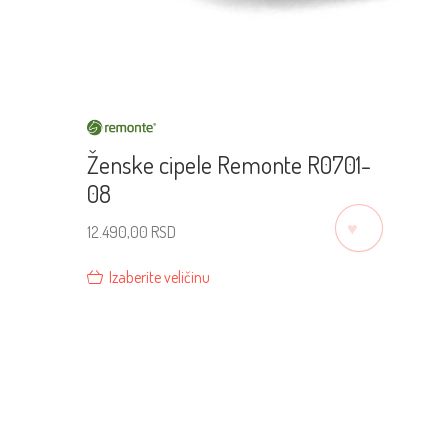
Ženske cipele Remonte R0701-
08
♡
12.490,00
RSD
Izaberite veličinu