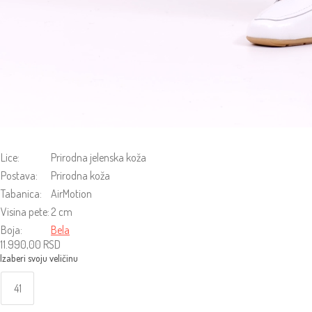
Lice:
Prirodna jelenska koža
Postava:
Prirodna koža
Tabanica:
AirMotion
Visina pete:
2 cm
Boja:
Bela
11.990,00
RSD
41