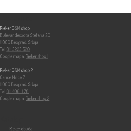
Prodavnice
Rieker G&M shop
Bulevar despota Stefana 20
11000 Beograd, Srbija
Tel:
011 3223 520
Google mapa:
Rieker shop 1
Rieker G&M shop 2
Carice Milice 7
11000 Beograd, Srbija
Tel:
011 406 11 78
Google mapa:
Rieker shop 2
Katalog
Rieker obuća