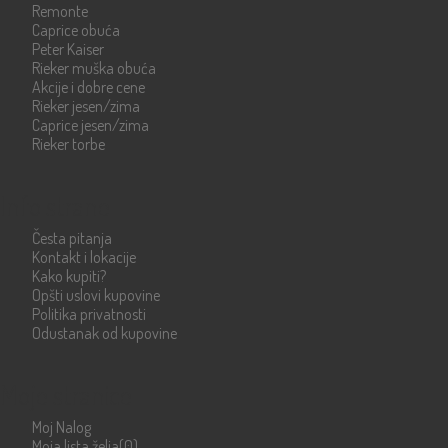
Remonte
Caprice obuća
Peter Kaiser
Rieker muška obuća
Akcije i dobre cene
Rieker jesen/zima
Caprice jesen/zima
Rieker torbe
Info strane
Česta pitanja
Kontakt i lokacije
Kako kupiti?
Opšti uslovi kupovine
Politika privatnosti
Odustanak od kupovine
Moje stranice
Moj Nalog
Moja lista želja
(0)