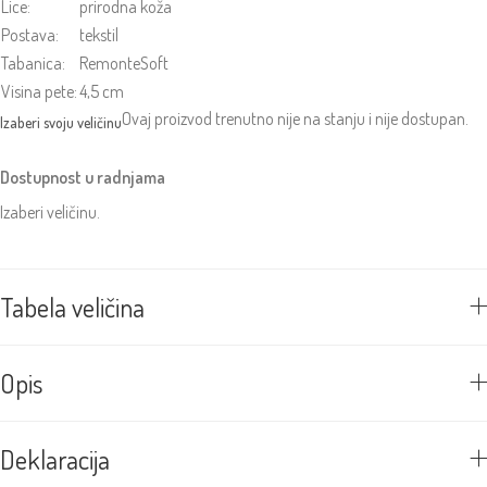
Lice:
prirodna koža
Postava:
tekstil
Tabanica:
RemonteSoft
Visina pete:
4,5 cm
Ovaj proizvod trenutno nije na stanju i nije dostupan.
Dostupnost u radnjama
Izaberi veličinu.
Tabela veličina
Opis
Deklaracija