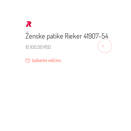
Ženske patike Rieker 41907-54
♡
10.100,00
RSD
Izaberite veličinu