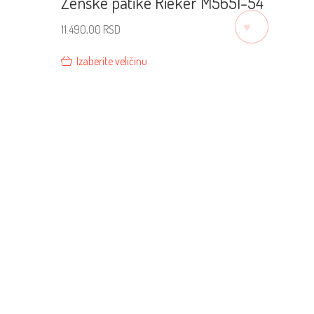
Ženske patike Rieker M5651-54
♡
11.490,00
RSD
Izaberite veličinu