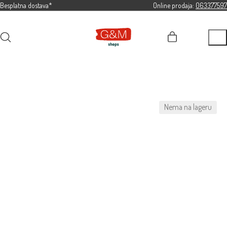
Besplatna dostava*
Online prodaja:
063377597
Nema na lageru