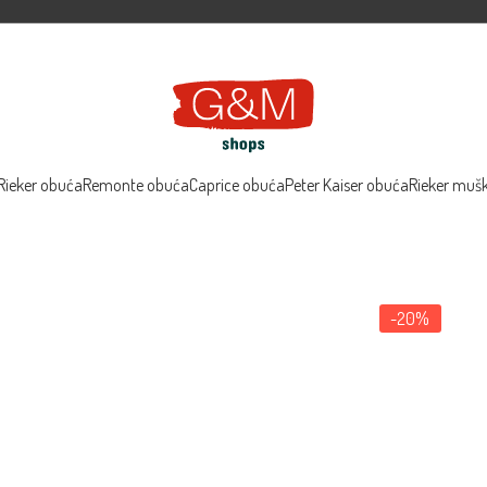
Rieker obuća
Remonte obuća
Caprice obuća
Peter Kaiser obuća
Rieker muš
-20%