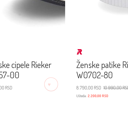
ke cipele Rieker
Ženske patike R
57-00
W0702-80
♡
Originalna
Trenutna
,00
RSD
8.790,00
RSD
10.990,00
RS
cena
cena
Ušteda:
2.200,00
RSD
je
je:
erite veličinu
bila:
8.790,00 RSD.
Izaberite veličinu
10.990,00 RSD.