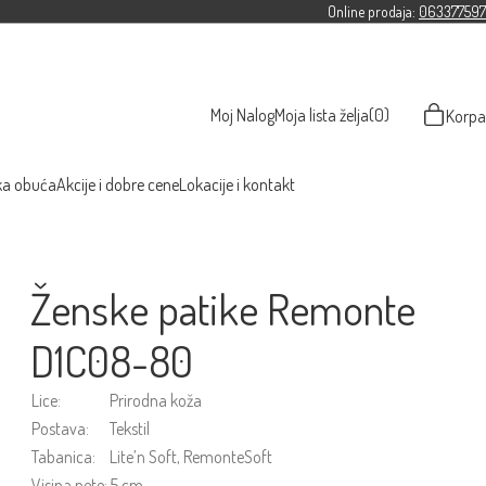
Online prodaja:
063377597
Moj Nalog
Moja lista želja
(0)
Korpa
ka obuća
Akcije i dobre cene
Lokacije i kontakt
Ženske patike Remonte
D1C08-80
Lice:
Prirodna koža
Postava:
Tekstil
Tabanica:
Lite’n Soft, RemonteSoft
Visina pete:
5 cm