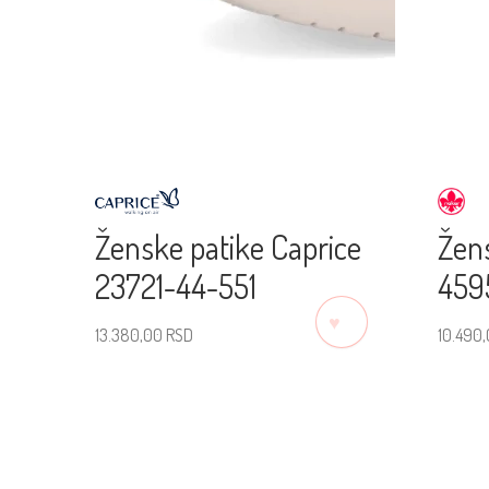
Ženske patike Caprice
Žens
23721-44-551
459
♡
13.380,00
RSD
10.490
Izaberite veličinu
Izab