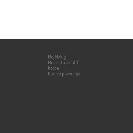
Moje stranice
Moj Nalog
Moja lista želja
(0)
Korpa
Kartica poverenja