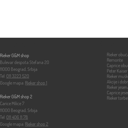
Prodavnice
Katalog
Rieker obuć
Rieker G&M shop
Remonte
Bulevar despota Stefana 20
Caprice ob
11000 Beograd, Srbija
Peter Kaiser
Tel:
011 3223 520
Rieker muš
Akcije i dob
Google mapa:
Rieker shop 1
Rieker jese
Caprice jes
Rieker G&M shop 2
Rieker torbe
Carice Milice 7
11000 Beograd, Srbija
Tel:
011 406 11 78
Google mapa:
Rieker shop 2