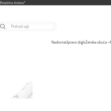
Besplatna dostava*
Pretraži sajt
Naslovna
Upravo stiglo
Ženska obuća