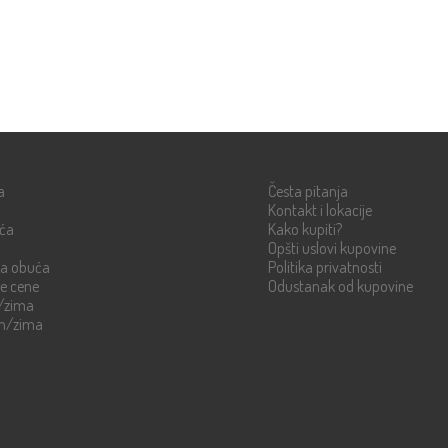
Info strane
a
Česta pitanja
Kontakt i lokacije
uća
Kako kupiti?
Opšti uslovi kupovine
ka obuća
Politika privatnosti
re cene
Odustanak od kupovine
n/zima
en/zima