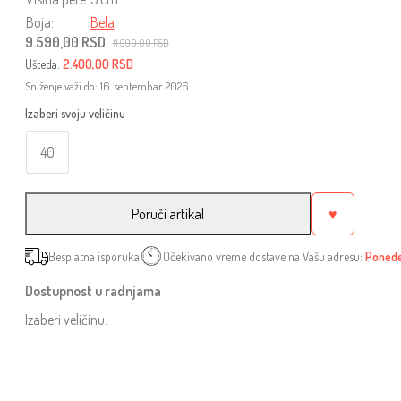
Boja:
Bela
9.590,00
RSD
11.990,00
RSD
Originalna
Trenutna
Ušteda:
2.400,00
RSD
cena
cena
je
je:
Sniženje važi do: 16. septembar 2026.
bila:
9.590,00 RSD.
11.990,00 RSD.
40
Poruči artikal
♥
Besplatna isporuka
Očekivano vreme dostave na Vašu adresu:
Ponedel
Dostupnost u radnjama
Izaberi veličinu.