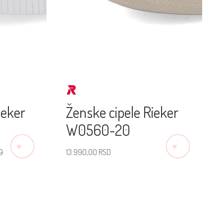
ieker
Ženske cipele Rieker
W0560-20
♡
♡
D
13.990,00
RSD
Izaberite veličinu