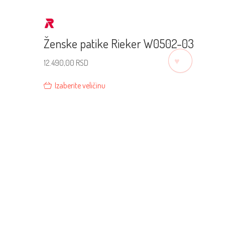
Ženske patike Rieker W0502-03
♡
12.490,00
RSD
Izaberite veličinu