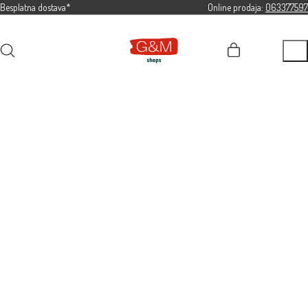
Besplatna dostava*
Online prodaja:
063377597