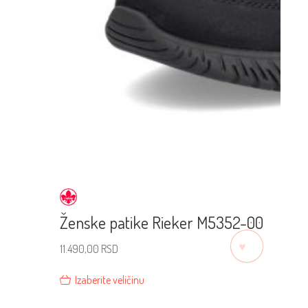
Ženske patike Rieker M5352-00
♡
11.490,00
RSD
Izaberite veličinu