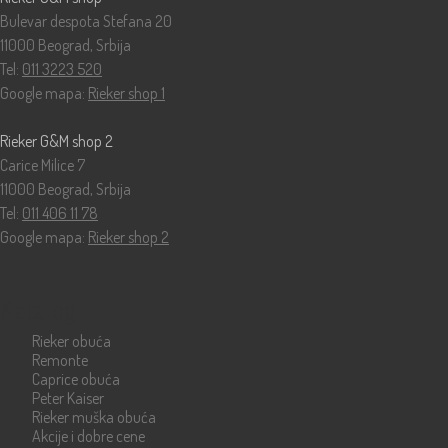
Bulevar despota Stefana 20
11000 Beograd, Srbija
Tel:
011 3223 520
Google mapa:
Rieker shop 1
Rieker G&M shop 2
Carice Milice 7
11000 Beograd, Srbija
Tel:
011 406 11 78
Google mapa:
Rieker shop 2
Katalog
Rieker obuća
Remonte
Caprice obuća
Peter Kaiser
Rieker muška obuća
Akcije i dobre cene