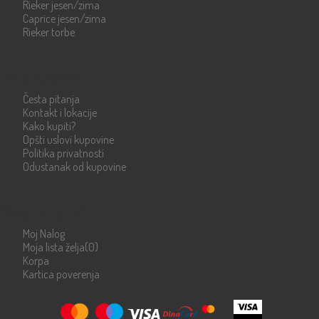
Rieker jesen/zima
Caprice jesen/zima
Rieker torbe
Info strane
Česta pitanja
Kontakt i lokacije
Kako kupiti?
Opšti uslovi kupovine
Politika privatnosti
Odustanak od kupovine
Moje stranice
Moj Nalog
Moja lista želja
(0)
Korpa
Kartica poverenja