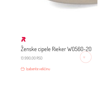
Ženske cipele Rieker W0560-20
♡
13.990,00
RSD
Izaberite veličinu