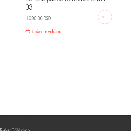
03
♡
11.990,00
RSD
Izaberite veličinu
Prodavnice
Rieker G&M shop