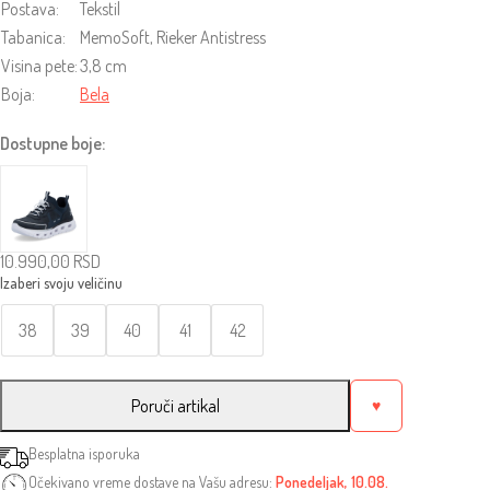
Postava:
Tekstil
Tabanica:
MemoSoft, Rieker Antistress
Visina pete:
3,8 cm
Boja:
Bela
Dostupne boje:
10.990,00
RSD
38
39
40
41
42
Poruči artikal
♥
Besplatna isporuka
Očekivano vreme dostave na Vašu adresu:
Ponedeljak, 10.08.