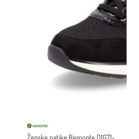
Ženske patike Remonte D1G71-