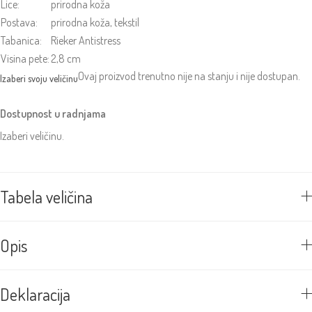
Lice:
prirodna koža
Postava:
prirodna koža, tekstil
Tabanica:
Rieker Antistress
Visina pete:
2,8 cm
Ovaj proizvod trenutno nije na stanju i nije dostupan.
Dostupnost u radnjama
Izaberi veličinu.
Tabela veličina
Opis
Deklaracija