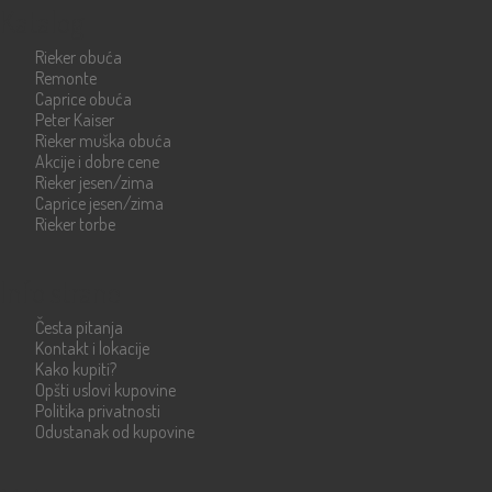
Katalog
Rieker obuća
Remonte
Caprice obuća
Peter Kaiser
Rieker muška obuća
Akcije i dobre cene
Rieker jesen/zima
Caprice jesen/zima
Rieker torbe
Info strane
Česta pitanja
Kontakt i lokacije
Kako kupiti?
Opšti uslovi kupovine
Politika privatnosti
Odustanak od kupovine