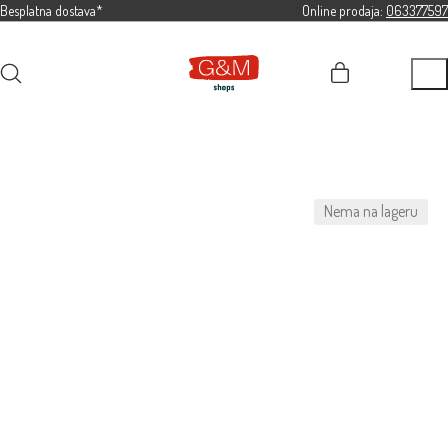
Besplatna dostava*
Online prodaja:
063377597
Nema na lageru