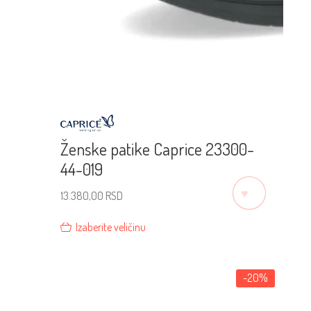
Ženske patike Caprice 23300-
44-019
♡
13.380,00
RSD
Izaberite veličinu
-20%