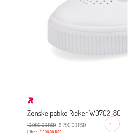
Ženske patike Rieker W0702-80
♡
Originalna
Trenutna
10.990,00
RSD
8.790,00
RSD
cena
cena
je
je:
Ušteda:
2.200,00
RSD
bila:
8.790,00 RSD.
10.990,00 RSD.