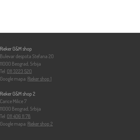
Prodavnice
Rieker G&M shop
Bulevar despota Stefana 20
11000 Beograd, Srbija
Tel:
011 3223 520
Google mapa:
Rieker shop 1
Rieker G&M shop 2
Carice Milice 7
11000 Beograd, Srbija
Tel:
011 406 11 78
Google mapa:
Rieker shop 2