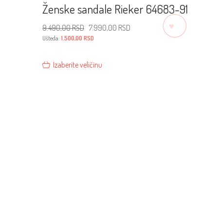
Ženske sandale Rieker 64683-91
♡
Originalna
Trenutna
9.490,00
RSD
7.990,00
RSD
cena
cena
je
je:
Ušteda:
1.500,00
RSD
bila:
7.990,00 RSD.
9.490,00 RSD.
Izaberite veličinu