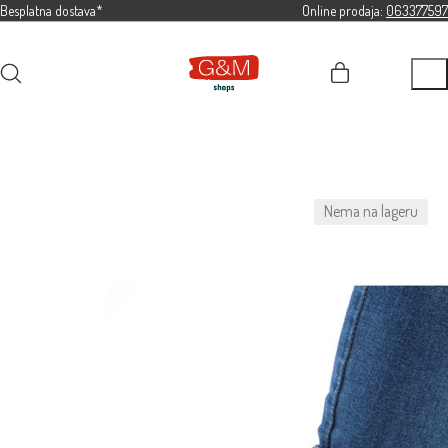
Besplatna dostava*
Online prodaja:
063377597
Nema na lageru