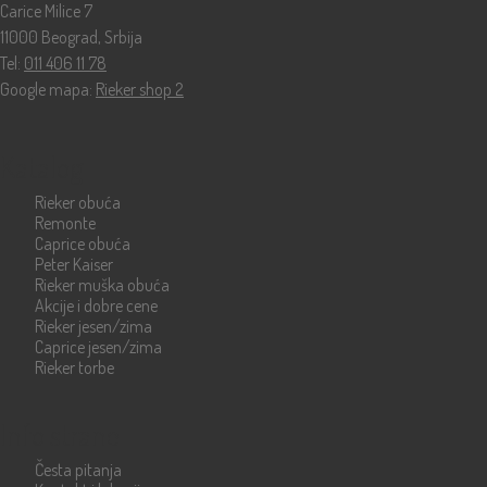
Carice Milice 7
11000 Beograd, Srbija
Tel:
011 406 11 78
Google mapa:
Rieker shop 2
Katalog
Rieker obuća
Remonte
Caprice obuća
Peter Kaiser
Rieker muška obuća
Akcije i dobre cene
Rieker jesen/zima
Caprice jesen/zima
Rieker torbe
Info strane
Česta pitanja