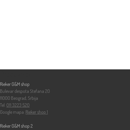
Prodavnice
Rieker G&M shop
Bulevar despota Stefana 20
11000 Beograd, Srbija
Tel:
011 3223 520
Google mapa:
Rieker shop 1
Rieker G&M shop 2