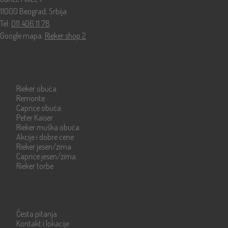
11000 Beograd, Srbija
Tel:
011 406 11 78
Google mapa:
Rieker shop 2
Katalog
Rieker obuća
Remonte
Caprice obuća
Peter Kaiser
Rieker muška obuća
Akcije i dobre cene
Rieker jesen/zima
Caprice jesen/zima
Rieker torbe
Info strane
Česta pitanja
Kontakt i lokacije