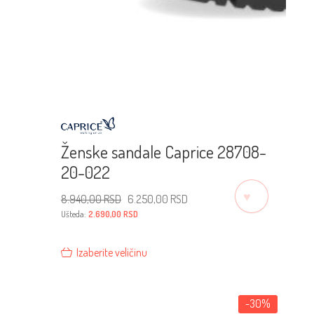
Ženske sandale Caprice 28708-
20-022
♡
Originalna
Trenutna
8.940,00
RSD
6.250,00
RSD
cena
cena
je
je:
Ušteda:
2.690,00
RSD
bila:
6.250,00 RSD.
8.940,00 RSD.
Izaberite veličinu
-30%