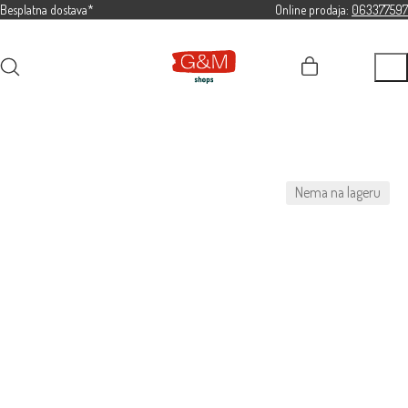
Besplatna dostava*
Online prodaja:
063377597
Nema na lageru