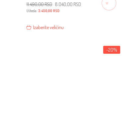
♡
Originalna
Trenutna
11.490,00
RSD
8.040,00
RSD
cena
cena
je
je:
Ušteda:
3.450,00
RSD
bila:
8.040,00 RSD.
11.490,00 RSD.
Izaberite veličinu
-20%