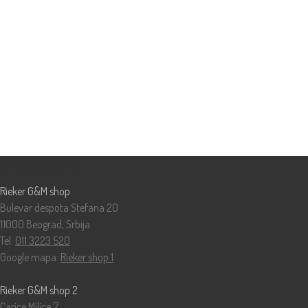
Prodavnice
Rieker G&M shop
Bulevar despota Stefana 20
11000 Beograd, Srbija
Tel:
011 3223 520
Google mapa:
Rieker shop 1
Rieker G&M shop 2
Carice Milice 7