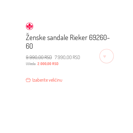
Ženske sandale Rieker 69260-
60
♡
Originalna
Trenutna
9.990,00
RSD
7.990,00
RSD
cena
cena
je
je:
Ušteda:
2.000,00
RSD
bila:
7.990,00 RSD.
9.990,00 RSD.
Izaberite veličinu