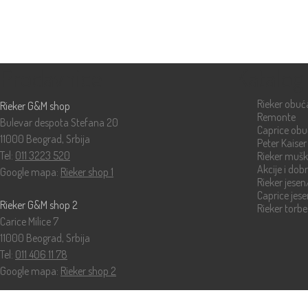
Prodavnice
Katalog
Rieker obuć
Rieker G&M shop
Remonte
Bulevar despota Stefana 20
Caprice ob
11000 Beograd, Srbija
Peter Kaiser
Tel:
011 3223 520
Rieker muš
Akcije i dob
Google mapa:
Rieker shop 1
Rieker jese
Caprice jes
Rieker G&M shop 2
Rieker torbe
Carice Milice 7
11000 Beograd, Srbija
Tel:
011 406 11 78
Google mapa:
Rieker shop 2