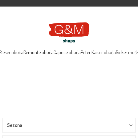
Rieker obuća
Remonte obuća
Caprice obuća
Peter Kaiser obuća
Rieker muš
Sezona