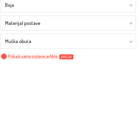
Boja
Materijal postave
Muška obuća
Prikaži samo snižene artikle