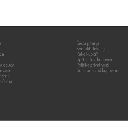
Info strane
a
Česta pitanja
Kontakt i lokacije
uća
Kako kupiti?
Opšti uslovi kupovine
ka obuća
Politika privatnosti
re cene
Odustanak od kupovine
n/zima
en/zima