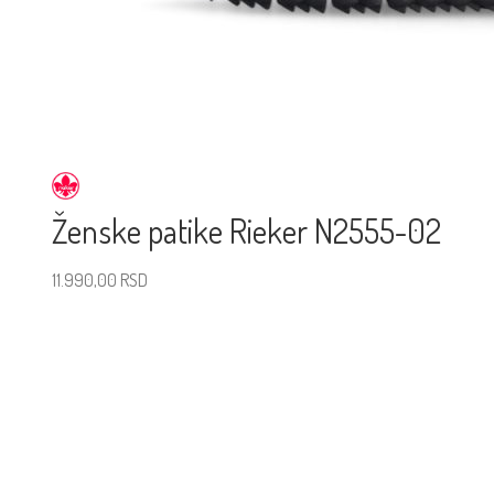
Ženske patike Rieker N2555-02
11.990,00
RSD
Izaberite veličinu