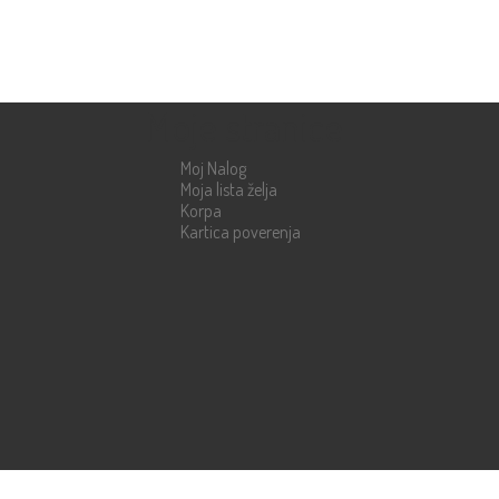
Moje stranice
Moj Nalog
Moja lista želja
Korpa
Kartica poverenja