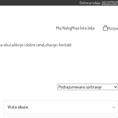
Online prodaja:
063377597
Moj Nalog
Moja lista želja
Korpa
ka obuća
Akcije i dobre cene
Lokacije i kontakt
Vrsta obuće