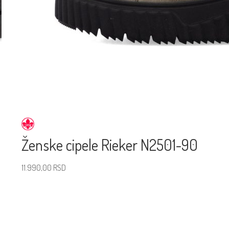
Ženske cipele Rieker N2501-90
11.990,00
RSD
Izaberite veličinu