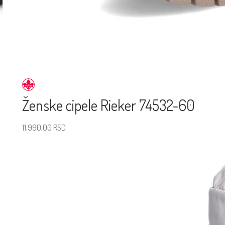
Ženske cipele Rieker 74532-60
11.990,00
RSD
Izaberite veličinu