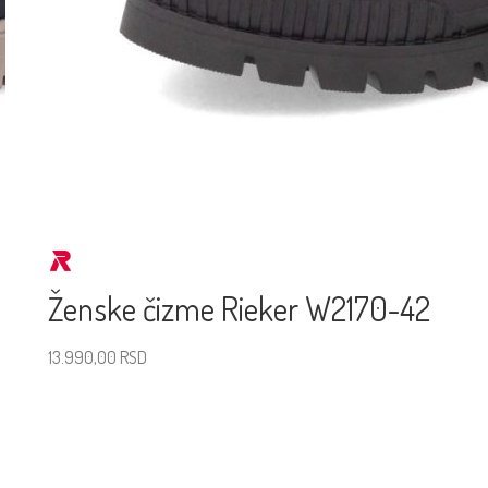
Ženske čizme Rieker W2170-42
13.990,00
RSD
Izaberite veličinu