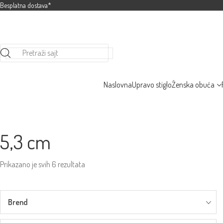
Besplatna dostava*
Pretraži sajt
Naslovna
Upravo stiglo
Ženska obuća
5,3 cm
Prikazano je svih 6 rezultata
Brend