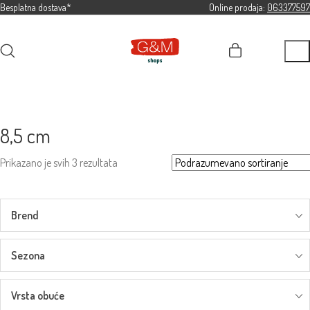
Besplatna dostava*
Online prodaja:
063377597
8,5 cm
Prikazano je svih 3 rezultata
Brend
Sezona
Vrsta obuće