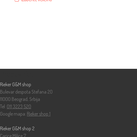
Prodavnice
Rieker G&M shop
Bulevar despota Stefana 20
11000 Beograd, Srbija
Tel:
011 3223 520
Google mapa:
Rieker shop 1
Rieker G&M shop 2
Carice Milice 7