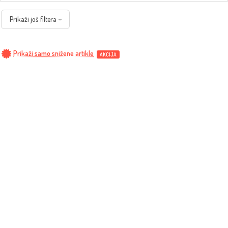
Prikaži još filtera
Prikaži samo snižene artikle