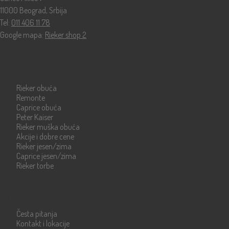
11000 Beograd, Srbija
Tel:
011 406 11 78
Google mapa:
Rieker shop 2
Katalog
Rieker obuća
Remonte
Caprice obuća
Peter Kaiser
Rieker muška obuća
Akcije i dobre cene
Rieker jesen/zima
Caprice jesen/zima
Rieker torbe
Info strane
Česta pitanja
Kontakt i lokacije