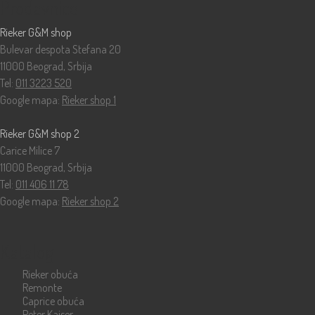
Prodavnice
Rieker G&M shop
Bulevar despota Stefana 20
11000 Beograd, Srbija
Tel:
011 3223 520
Google mapa:
Rieker shop 1
Rieker G&M shop 2
Carice Milice 7
11000 Beograd, Srbija
Tel:
011 406 11 78
Google mapa:
Rieker shop 2
Katalog
Rieker obuća
Remonte
Caprice obuća
Peter Kaiser