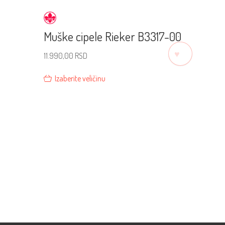
Muške cipele Rieker B3317-00
♡
11.990,00
RSD
Izaberite veličinu