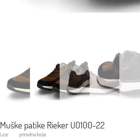
Muške patike Rieker U0100-22
Lice:
prirodna koža