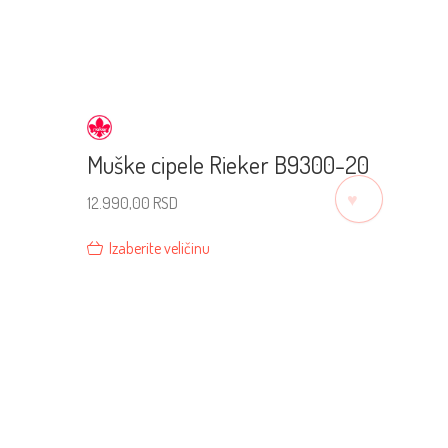
Muške cipele Rieker B9300-20
♡
12.990,00
RSD
Izaberite veličinu