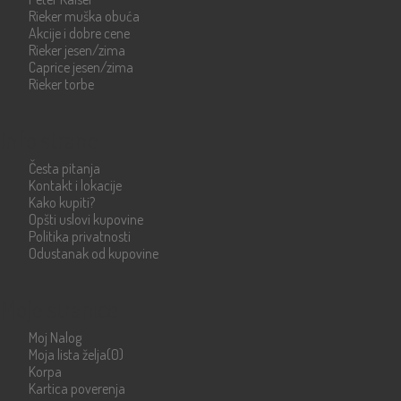
Rieker muška obuća
Akcije i dobre cene
Rieker jesen/zima
Caprice jesen/zima
Rieker torbe
Info strane
Česta pitanja
Kontakt i lokacije
Kako kupiti?
Opšti uslovi kupovine
Politika privatnosti
Odustanak od kupovine
Moje stranice
Moj Nalog
Moja lista želja
(0)
Korpa
Kartica poverenja