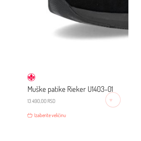
Muške patike Rieker U1403-01
♡
13.490,00
RSD
Izaberite veličinu