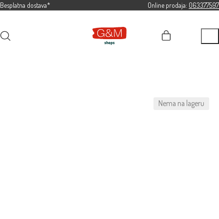
Besplatna dostava*
Online prodaja:
063377597
Nema na lageru