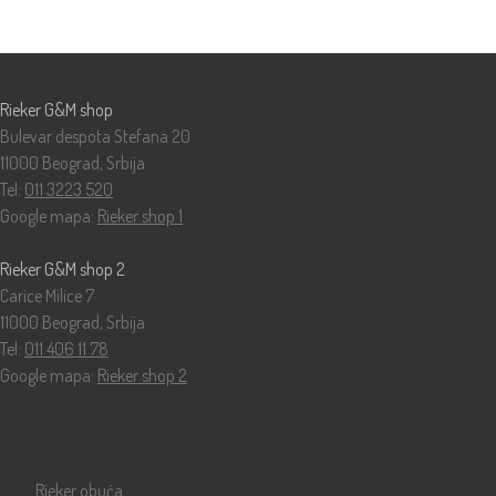
Prodavnice
Rieker G&M shop
Bulevar despota Stefana 20
11000 Beograd, Srbija
Tel:
011 3223 520
Google mapa:
Rieker shop 1
Rieker G&M shop 2
Carice Milice 7
11000 Beograd, Srbija
Tel:
011 406 11 78
Google mapa:
Rieker shop 2
Katalog
Rieker obuća