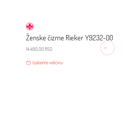
Ženske čizme Rieker Y9232-00
♡
14.490,00
RSD
Izaberite veličinu