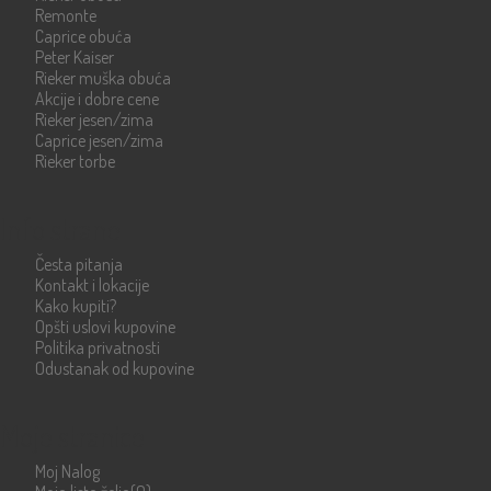
Remonte
Caprice obuća
Peter Kaiser
Rieker muška obuća
Akcije i dobre cene
Rieker jesen/zima
Caprice jesen/zima
Rieker torbe
Info strane
Česta pitanja
Kontakt i lokacije
Kako kupiti?
Opšti uslovi kupovine
Politika privatnosti
Odustanak od kupovine
Moje stranice
Moj Nalog