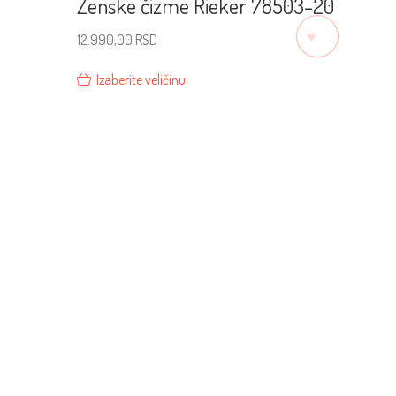
Ženske čizme Rieker 78503-20
♡
12.990,00
RSD
Izaberite veličinu