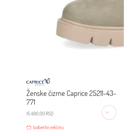
Ženske čizme Caprice 25211-43-
771
♡
15.490,00
RSD
Izaberite veličinu