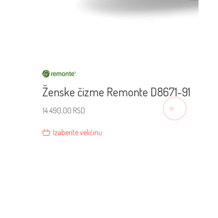
Ženske čizme Remonte D8671-91
♡
14.490,00
RSD
Izaberite veličinu