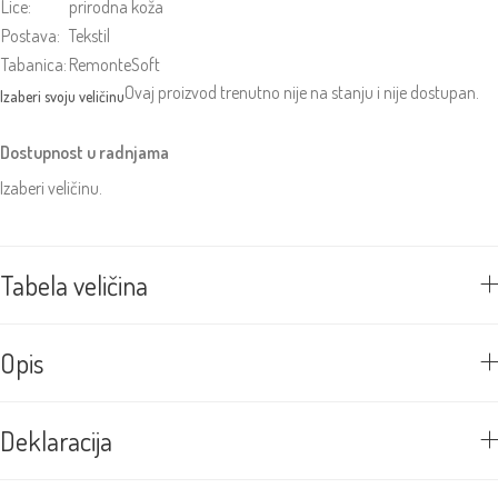
Lice:
prirodna koža
Postava:
Tekstil
Tabanica:
RemonteSoft
Ovaj proizvod trenutno nije na stanju i nije dostupan.
Dostupnost u radnjama
Izaberi veličinu.
Tabela veličina
Opis
Deklaracija