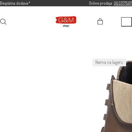
Besplatna dostava*
Online prodaja:
063377597
Nema na lageru