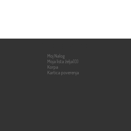
Moje stranice
Moj Nalog
Moja lista želja
(0)
Korpa
Kartica poverenja