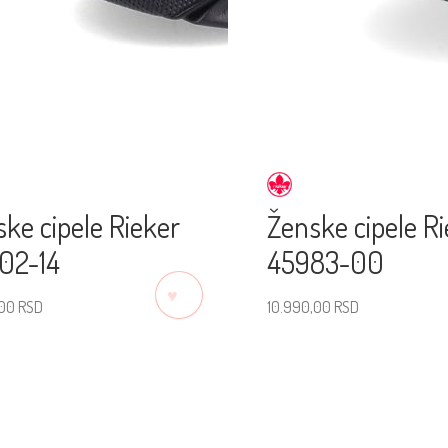
ke cipele Rieker
Ženske cipele R
02-14
45983-00
♡
,00
RSD
10.990,00
RSD
erite veličinu
Izaberite veličinu