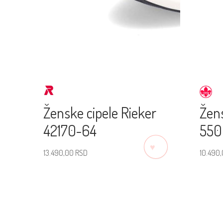
Ženske cipele Rieker
Žens
42170-64
550
♡
13.490,00
RSD
10.490
Izaberite veličinu
Izab