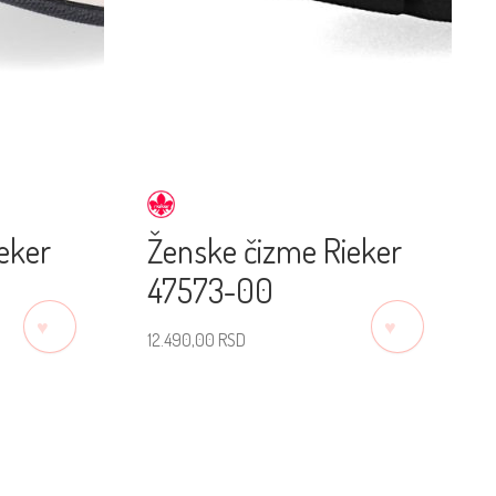
ieker
Ženske čizme Rieker
47573-00
♡
♡
12.490,00
RSD
Izaberite veličinu