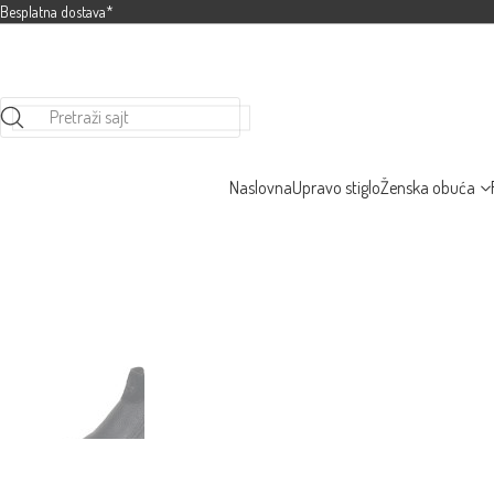
Besplatna dostava*
Pretraži sajt
Naslovna
Upravo stiglo
Ženska obuća