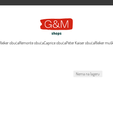
Rieker obuća
Remonte obuća
Caprice obuća
Peter Kaiser obuća
Rieker muš
Nema na lageru