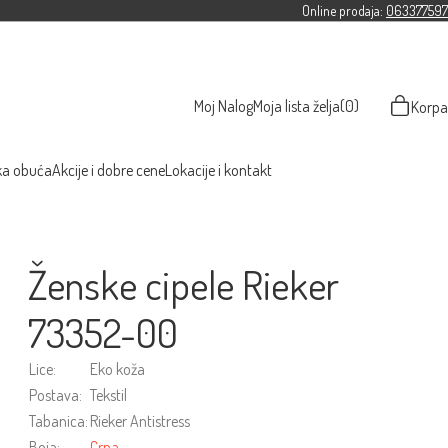
Online prodaja:
063377597
Moj Nalog
Moja lista želja
(0)
Korpa
ka obuća
Akcije i dobre cene
Lokacije i kontakt
Ženske cipele Rieker
73352-00
Lice:
Eko koža
Postava:
Tekstil
Tabanica:
Rieker Antistress
Boja:
Crna