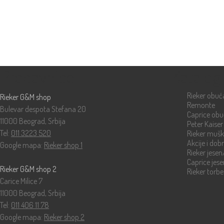
Prodavnice
Katalog
Rieker obuć
Rieker G&M shop
Remonte
Bulevar despota Stefana 20
Caprice ob
11000 Beograd, Srbija
Peter Kaiser
Tel:
011 3223 520
Rieker muš
Akcije i dob
Google mapa:
Rieker shop 1
Rieker jese
Caprice jes
Rieker G&M shop 2
Rieker torbe
Carice Milice 7
11000 Beograd, Srbija
Tel:
011 406 11 78
Google mapa:
Rieker shop 2