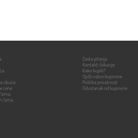
Info strane
a
Česta pitanja
Kontakt i lokacije
uća
Kako kupiti?
Opšti uslovi kupovine
ka obuća
Politika privatnosti
re cene
Odustanak od kupovine
n/zima
en/zima