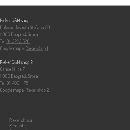
Prodavnice
Rieker G&M shop
Bulevar despota Stefana 20
11000 Beograd, Srbija
Tel:
011 3223 520
Google mapa:
Rieker shop 1
Rieker G&M shop 2
Carice Milice 7
11000 Beograd, Srbija
Tel:
011 406 11 78
Google mapa:
Rieker shop 2
Katalog
Rieker obuća
Remonte