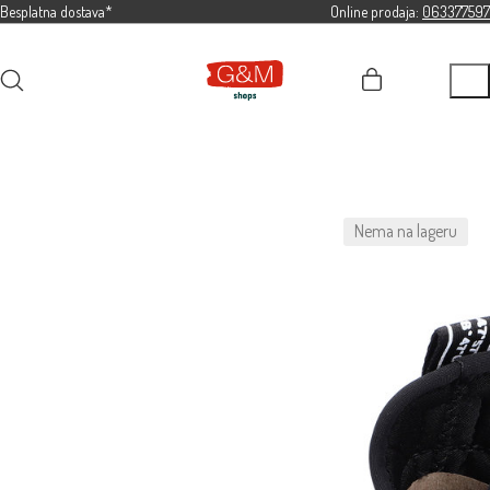
Besplatna dostava*
Online prodaja:
063377597
Nema na lageru