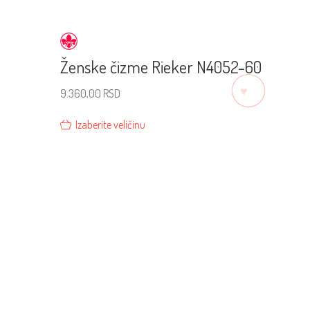
Ženske čizme Rieker N4052-60
♡
9.360,00
RSD
Izaberite veličinu