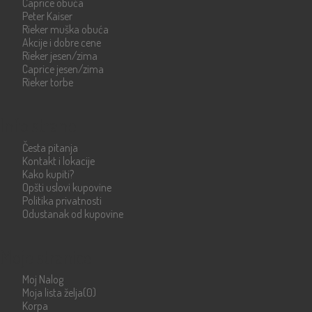
Caprice obuća
Peter Kaiser
Rieker muška obuća
Akcije i dobre cene
Rieker jesen/zima
Caprice jesen/zima
Rieker torbe
Info strane
Česta pitanja
Kontakt i lokacije
Kako kupiti?
Opšti uslovi kupovine
Politika privatnosti
Odustanak od kupovine
Moje stranice
Moj Nalog
Moja lista želja
(0)
Korpa