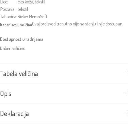
Lice:
eko koža, tekstil
Postava:
tekstil
Tabanica:
Rieker MemoSoft
Ovaj proizvod trenutno nije na stanju i nije dostupan.
Dostupnost u radnjama
Izaberi veličinu.
Tabela veličina
Opis
Deklaracija