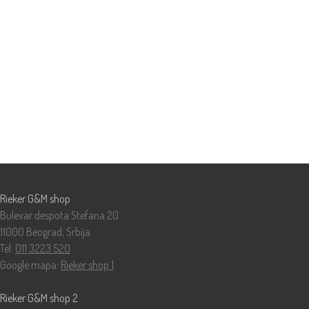
Prodavnice
Rieker G&M shop
Bulevar despota Stefana 20
11000 Beograd, Srbija
Tel:
011 3223 520
Google mapa:
Rieker shop 1
Rieker G&M shop 2