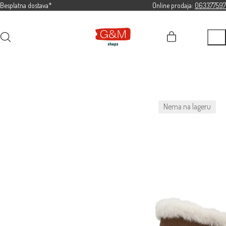
Besplatna dostava*
Online prodaja:
063377597
Nema na lageru