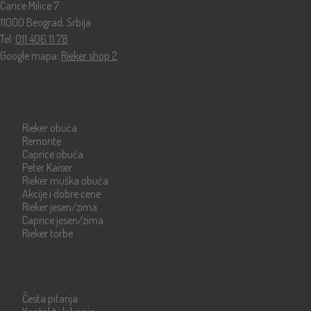
Carice Milice 7
11000 Beograd, Srbija
Tel:
011 406 11 78
Google mapa:
Rieker shop 2
Katalog
Rieker obuća
Remonte
Caprice obuća
Peter Kaiser
Rieker muška obuća
Akcije i dobre cene
Rieker jesen/zima
Caprice jesen/zima
Rieker torbe
Info strane
Česta pitanja