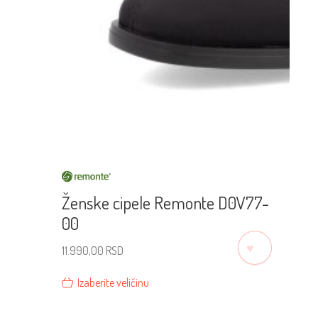
Ženske cipele Remonte D0V77-
00
♡
11.990,00
RSD
Izaberite veličinu