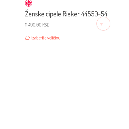
Ženske cipele Rieker 44550-54
♡
11.490,00
RSD
Izaberite veličinu