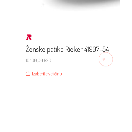
Ženske patike Rieker 41907-54
♡
10.100,00
RSD
Izaberite veličinu