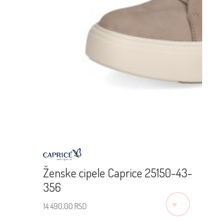
Ženske cipele Caprice 25150-43-
356
♡
14.490,00
RSD