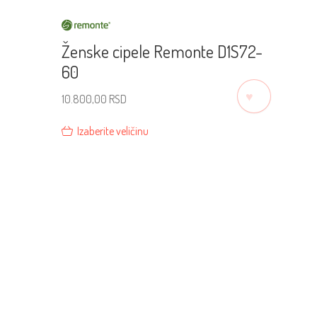
Ženske cipele Remonte D1S72-
60
♡
10.800,00
RSD
Izaberite veličinu