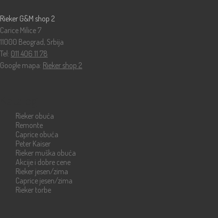
Rieker G&M shop 2
Carice Milice 7
11000 Beograd, Srbija
Tel:
011 406 11 78
Google mapa:
Rieker shop 2
Katalog
Rieker obuća
Remonte
Caprice obuća
Peter Kaiser
Rieker muška obuća
Akcije i dobre cene
Rieker jesen/zima
Caprice jesen/zima
Rieker torbe