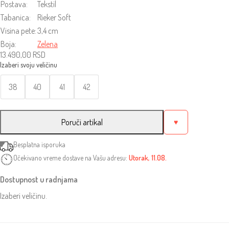
Postava:
Tekstil
Tabanica:
Rieker Soft
Visina pete:
3,4 cm
Boja:
Zelena
13.490,00
RSD
38
40
41
42
Poruči artikal
♥
Besplatna isporuka
Očekivano vreme dostave na Vašu adresu:
Utorak, 11.08.
Dostupnost u radnjama
Izaberi veličinu.