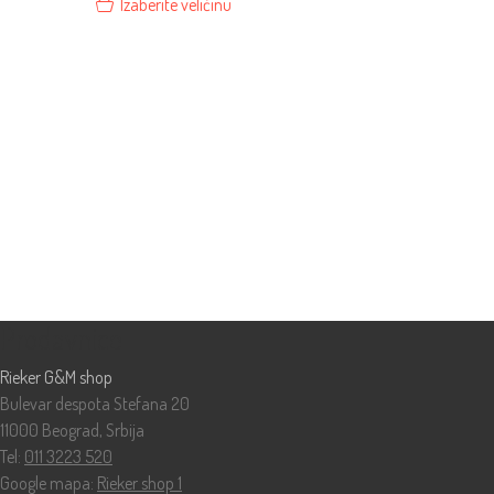
Izaberite veličinu
Prodavnice
Rieker G&M shop
Bulevar despota Stefana 20
11000 Beograd, Srbija
Tel:
011 3223 520
Google mapa:
Rieker shop 1