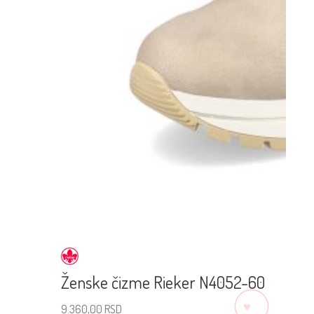
Ženske čizme Rieker N4052-60
♡
9.360,00
RSD