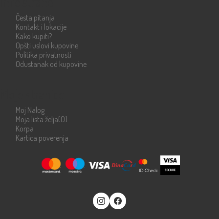
Info strane
Česta pitanja
Kontakt i lokacije
Kako kupiti?
Opšti uslovi kupovine
Politika privatnosti
Odustanak od kupovine
Moje stranice
Moj Nalog
Moja lista želja
(0)
Korpa
Kartica poverenja