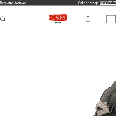
Besplatna dostava*
Online prodaja:
063377597