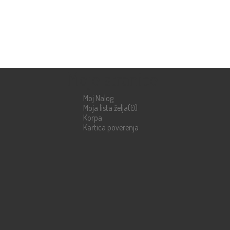
Moje stranice
Moj Nalog
Moja lista želja
(0)
Korpa
Kartica poverenja