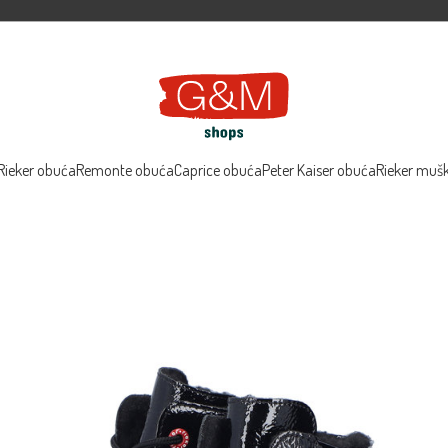
Rieker obuća
Remonte obuća
Caprice obuća
Peter Kaiser obuća
Rieker muš