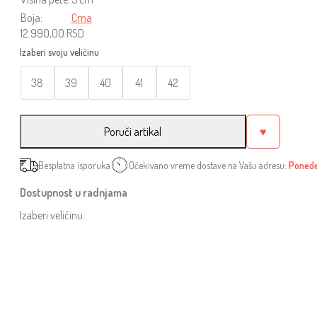
Boja:
Crna
12.990,00
RSD
38
39
40
41
42
Poruči artikal
♥
Besplatna isporuka
Očekivano vreme dostave na Vašu adresu:
Ponedel
Dostupnost u radnjama
Izaberi veličinu.