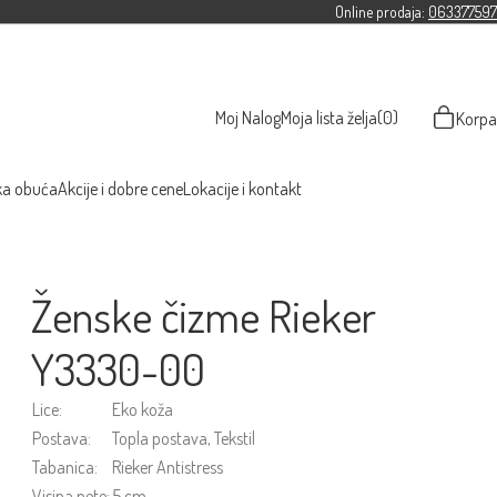
Online prodaja:
063377597
Moj Nalog
Moja lista želja
(0)
Korpa
ka obuća
Akcije i dobre cene
Lokacije i kontakt
Ženske čizme Rieker
Y3330-00
Lice:
Eko koža
Postava:
Topla postava, Tekstil
Tabanica:
Rieker Antistress
Visina pete:
5 cm