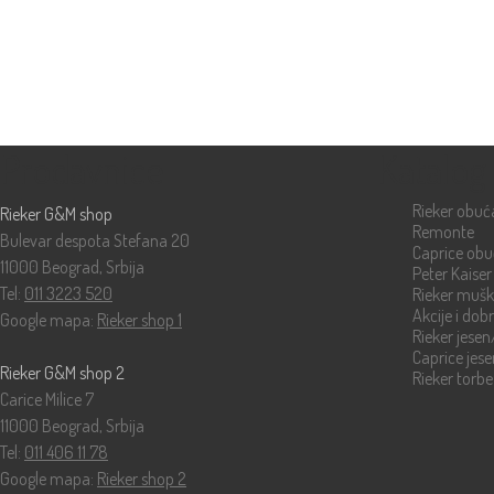
Prodavnice
Katalog
Rieker obuć
Rieker G&M shop
Remonte
Bulevar despota Stefana 20
Caprice ob
11000 Beograd, Srbija
Peter Kaiser
Tel:
011 3223 520
Rieker muš
Akcije i dob
Google mapa:
Rieker shop 1
Rieker jese
Caprice jes
Rieker G&M shop 2
Rieker torbe
Carice Milice 7
11000 Beograd, Srbija
Tel:
011 406 11 78
Google mapa:
Rieker shop 2