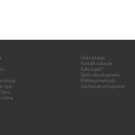
Info strane
a
Česta pitanja
Kontakt i lokacije
uća
Kako kupiti?
Opšti uslovi kupovine
ka obuća
Politika privatnosti
re cene
Odustanak od kupovine
n/zima
en/zima