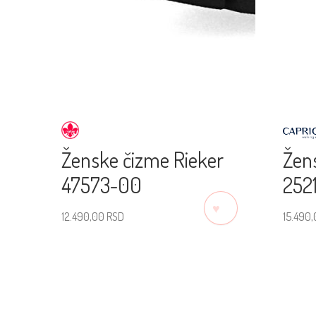
Ženske čizme Rieker
Žen
47573-00
2521
♡
12.490,00
RSD
15.490
Izaberite veličinu
Izab