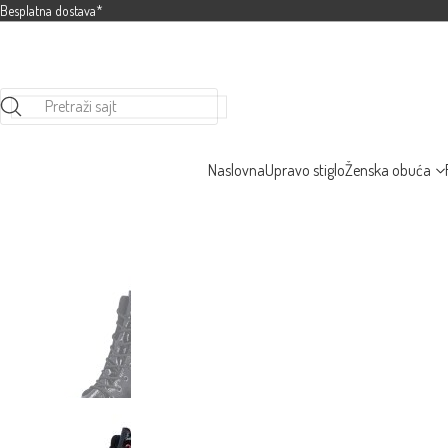
Besplatna dostava*
Pretraži sajt
Naslovna
Upravo stiglo
Ženska obuća