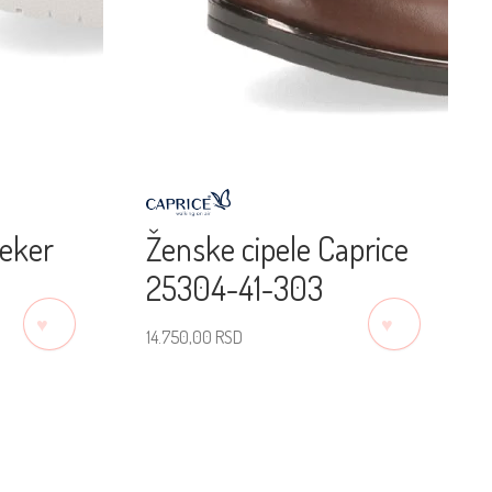
ieker
Ženske cipele Caprice
25304-41-303
♡
♡
14.750,00
RSD
Izaberite veličinu