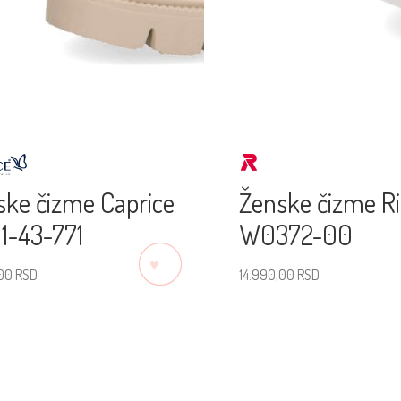
ske čizme Caprice
Ženske čizme R
1-43-771
W0372-00
♡
,00
RSD
14.990,00
RSD
erite veličinu
Izaberite veličinu