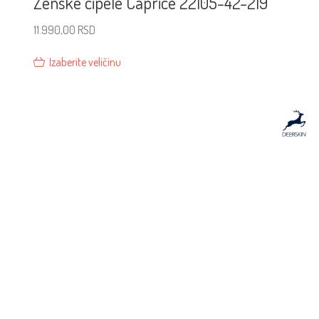
Ženske cipele Caprice 22105-42-219
11.990,00
RSD
Izaberite veličinu