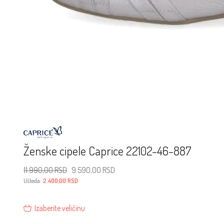
Ženske cipele Caprice 22102-46-887
Originalna
Trenutna
11.990,00
RSD
9.590,00
RSD
cena
cena
je
je:
Ušteda:
2.400,00
RSD
bila:
9.590,00 RSD.
11.990,00 RSD.
Izaberite veličinu