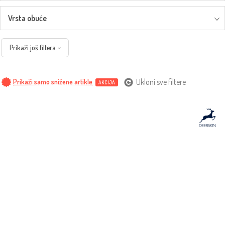
Vrsta obuće
Prikaži još filtera
Ukloni sve filtere
Prikaži samo snižene artikle