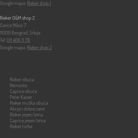
Google mapa:
Rieker shop 1
Rieker G&M shop 2
Carice Milice 7
11000 Beograd, Srbija
Tel:
011 406 11 78
Google mapa:
Rieker shop 2
Katalog
Rieker obuća
Remonte
Caprice obuća
Peter Kaiser
Rieker muška obuća
Akcije i dobre cene
Rieker jesen/zima
Caprice jesen/zima
Rieker torbe