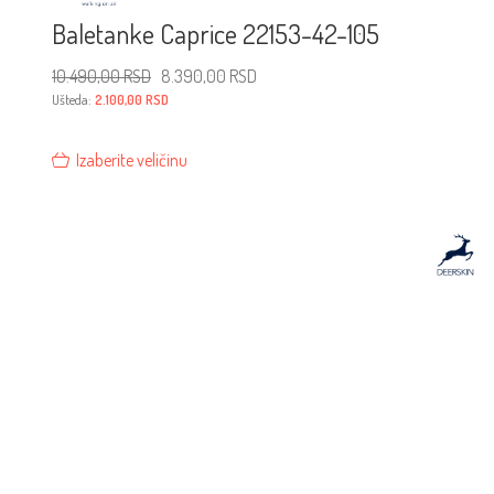
Baletanke Caprice 22153-42-105
Originalna
Trenutna
10.490,00
RSD
8.390,00
RSD
cena
cena
je
je:
Ušteda:
2.100,00
RSD
bila:
8.390,00 RSD.
10.490,00 RSD.
Izaberite veličinu