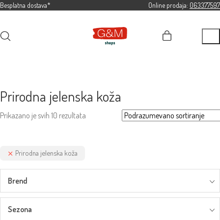
Besplatna dostava*
Online prodaja:
063377597
Prirodna jelenska koža
Prikazano je svih 10 rezultata
Prirodna jelenska koža
Brend
Sezona