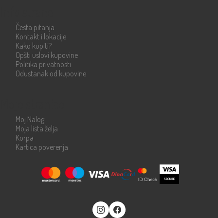
Info strane
Česta pitanja
Kontakt i lokacije
Kako kupiti?
Opšti uslovi kupovine
Politika privatnosti
Odustanak od kupovine
Moje stranice
Moj Nalog
Moja lista želja
Korpa
Kartica poverenja